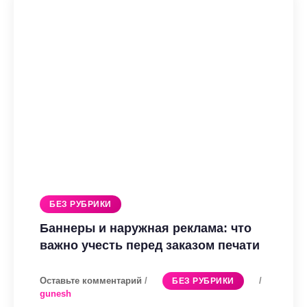
логотипом:
ошибки,
которые
допускают
бренды
БЕЗ РУБРИКИ
Баннеры и наружная реклама: что
важно учесть перед заказом печати
Оставьте комментарий
/
/
БЕЗ РУБРИКИ
gunesh