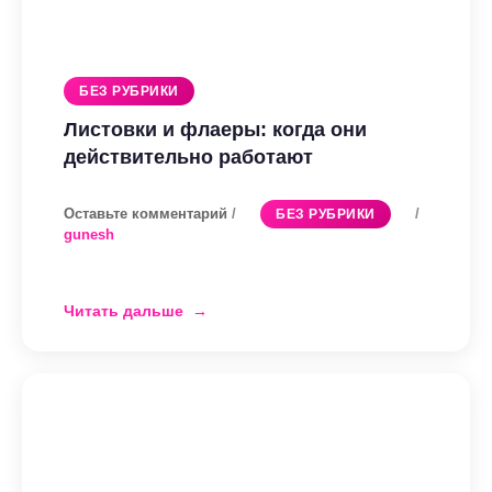
БЕЗ РУБРИКИ
Листовки и флаеры: когда они
действительно работают
Оставьте комментарий
/
/
БЕЗ РУБРИКИ
gunesh
Читать дальше
Листовки
и
флаеры:
когда
они
действительно
работают