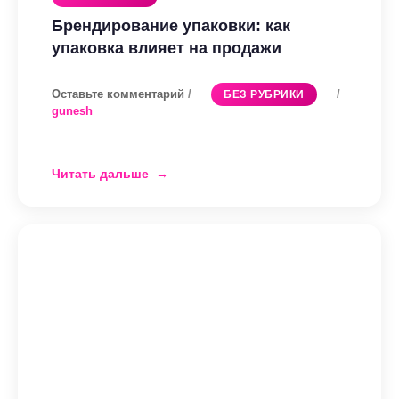
Брендирование упаковки: как
упаковка влияет на продажи
Оставьте комментарий
/
/
БЕЗ РУБРИКИ
gunesh
Читать дальше
Брендирование
упаковки:
как
упаковка
влияет
на
продажи