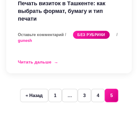
Печать визиток в Ташкенте: как
выбрать формат, бумагу и тип
печати
Оставьте комментарий
/
/
БЕЗ РУБРИКИ
gunesh
Читать дальше
Печать
визиток
в
Ташкенте:
Пагинация
как
« Назад
1
…
3
4
5
выбрать
записей
формат,
бумагу
и
тип
печати