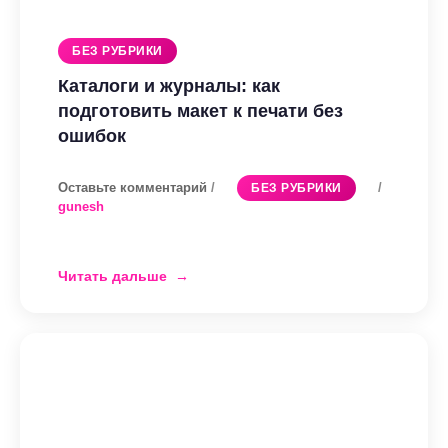
БЕЗ РУБРИКИ
Каталоги и журналы: как
подготовить макет к печати без
ошибок
Оставьте комментарий
/
/
БЕЗ РУБРИКИ
gunesh
Читать дальше
Каталоги
и
журналы:
как
подготовить
макет
к
печати