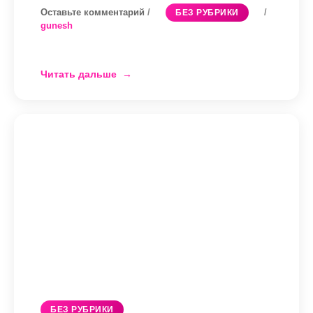
Оставьте комментарий
/
/
БЕЗ РУБРИКИ
gunesh
Читать дальше
Печать
на
футболках
и
сувенирной
продукции:
корпоративный
мерч
без
ошибок
БЕЗ РУБРИКИ