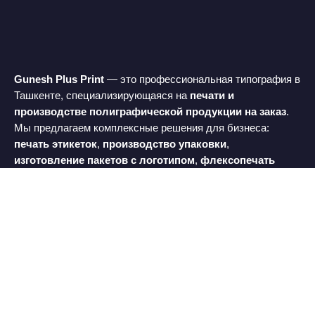
Gunesh Plus Print
— это профессиональная типография в
Ташкенте, специализирующаяся на
печати и
производстве полиграфической продукции на заказ
.
Мы предлагаем комплексные решения для бизнеса:
печать этикеток
,
производство упаковки
,
изготовление пакетов с логотипом
,
флексопечать
упаковки и этикеток
, а также
платинку и тиснение
фольгой
. Используем современные технологии печати,
качественные материалы и индивидуальный подход к
каждому проекту, обеспечивая стабильное качество,
точную цветопередачу и соблюдение сроков.
© 2025 Gunesh Print — Полиграфия и Упаковка