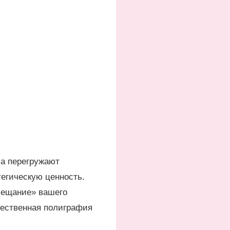
ма перегружают
егическую ценность.
бещание» вашего
ачественная полиграфия