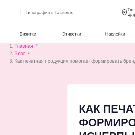
Таш
Типография в Ташкенте
Чил
Визитки
Этикетки
Наклейки
Skip
Главная
to
Блог
content
Как печатная продукция помогает формировать бре
КАК ПЕЧ
ФОРМИРО