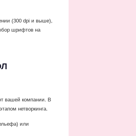
нии (300 dpi и выше),
выбор шрифтов на
ОЛ
от вашей компании. В
этапом нетворкинга.
ельефа) или
.