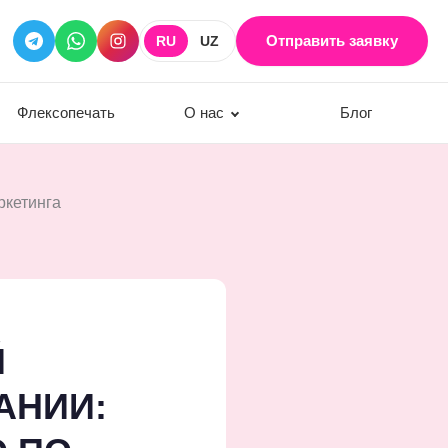
Отправить заявку
RU
UZ
Флексопечать
О нас
Блог
ркетинга
Й
АНИИ: