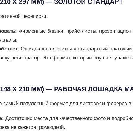
 (210 Х 297 ММ) — ЗОЛОТОЙ СТАНДАРТ
ративной переписки.
зовать:
Фирменные бланки, прайс-листы, презентацион
урналы.
аботает:
Он идеально ложится в стандартный почтовый 
папку-регистратор. Это формат, который внушает уважен
 (148 Х 210 ММ) — РАБОЧАЯ ЛОШАДКА 
о самый популярный формат для листовок и флаеров в 
а:
Достаточно места для качественного фото и подробног
овка не кажется громоздкой.