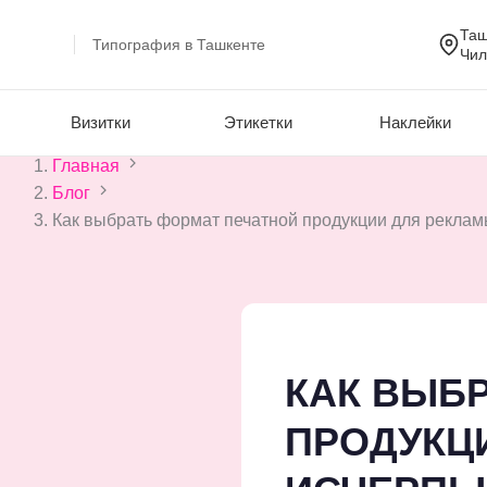
Таш
Типография в Ташкенте
Чил
Визитки
Этикетки
Наклейки
Skip
Главная
to
Блог
content
Как выбрать формат печатной продукции для рекла
КАК ВЫБ
ПРОДУКЦ