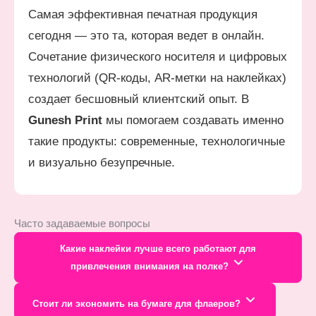
Самая эффективная печатная продукция
сегодня — это та, которая ведет в онлайн.
Сочетание физического носителя и цифровых
технологий (QR-коды, AR-метки на наклейках)
создает бесшовный клиентский опыт. В
Gunesh Print
мы помогаем создавать именно
такие продукты: современные, технологичные
и визуально безупречные.
Часто задаваемые вопросы
Какие наклейки лучше всего работают для
привлечения внимания на полке?
Лучше всего работают фигурные (контурные) наклейки на
Стоит ли экономить на бумаге для флаеров?
виниловой основе с ярким дизайном или использованием