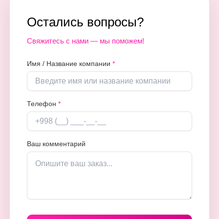
Для открытия необходим «стартовый пакет»: яркие
сочными.
широкоформатные наклейки на витрину (анонс открытия),
Остались вопросы?
наклейки на пакеты с логотипом, флаеры с купоном на
первую покупку и визитки для персонала.
Свяжитесь с нами — мы поможем!
Имя / Название компании
*
Телефон
*
Ваш комментарий