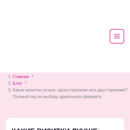
Mai
Men
Skip
Главная
to
Блог
content
Какие визитки лучше: односторонние или двусторонние?
Полный гид по выбору идеального формата