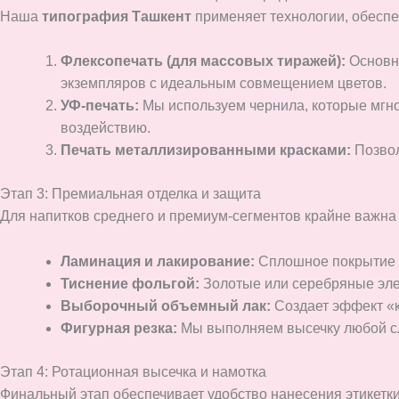
Наша
типография Ташкент
применяет технологии, обесп
Флексопечать (для массовых тиражей):
Основно
экземпляров с идеальным совмещением цветов.
УФ-печать:
Мы используем чернила, которые мгно
воздействию.
Печать металлизированными красками:
Позвол
Этап 3: Премиальная отделка и защита
Для напитков среднего и премиум-сегментов крайне важна 
Ламинация и лакирование:
Сплошное покрытие У
Тиснение фольгой:
Золотые или серебряные эле
Выборочный объемный лак:
Создает эффект «к
Фигурная резка:
Мы выполняем высечку любой сло
Этап 4: Ротационная высечка и намотка
Финальный этап обеспечивает удобство нанесения этикетки