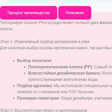
Процесс производства
Описание
Типография Gunesh Print осуществляет полный цикл
изгот
печати.
Этап 1: Инженерный подбор материалов и клея
Для напитков выбор основы критически важен, так как обы
Выбор носителя:
Полипропиленовая пленка (PP):
Самый поп
Влагостойкая дизайнерская бумага:
Испол
препятствующими впитыванию воды.
Подбор адгезива:
Мы используем специальные кл
этикетки от стеклянной или ПЭТ-бутылки.
Проверка геометрии:
Наши дизайнеры учитывают 
Этап 2: Высокоточная печать и цветопередача