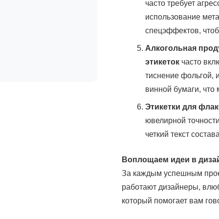
часто требует агре
использование мета
спецэффектов, чтоб
Алкогольная проду
этикеток
часто вклю
тиснение фольгой, 
винной бумаги, что 
Этикетки для фла
ювелирной точност
четкий текст соста
Воплощаем идеи в диза
За каждым успешным прое
работают дизайнеры, влюб
который помогает вам гов