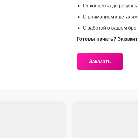
От концепта до результа
С вниманием к деталям
С заботой о вашем бре
Готовы начать? Закажит
Заказать