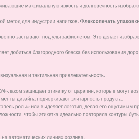
ечивающие максимальную яркость и долговечность изображ
й метод для индустрии напитков.
Флексопечать упаковк
венно застывают под ультрафиолетом. Это делает изображ
яет добиться благородного блеска без использования доро
визуальная и тактильная привлекательность.
Ф-лаком защищает этикетку от царапин, которые могут воз
менты дизайна подчеркивают элитарность продукта.
апель росы» или выделяет логотип, делая его ощутимым пр
жности, чтобы этикетка идеально повторяла контуры буты
 на автоматических линиях розлива.