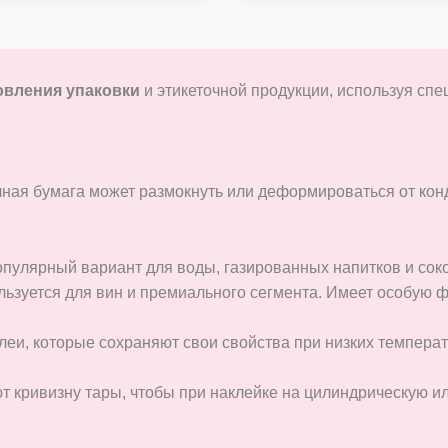
овления упаковки
и этикеточной продукции, используя с
чная бумага может размокнуть или деформироваться от кон
улярный вариант для воды, газированных напитков и соков
ьзуется для вин и премиального сегмента. Имеет особую фа
еи, которые сохраняют свои свойства при низких темпера
кривизну тары, чтобы при наклейке на цилиндрическую ил