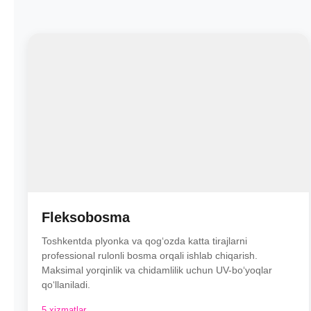
Fleksobosma
Toshkentda plyonka va qog‘ozda katta tirajlarni
professional rulonli bosma orqali ishlab chiqarish.
Maksimal yorqinlik va chidamlilik uchun UV-bo‘yoqlar
qo‘llaniladi.
5 xizmatlar