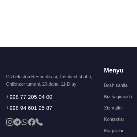
Menyu
Oʻzbekiston Respublikasi, Toshkent shahri,
Chilonzor tumani, 20-daha, 11-D uy
Bosh sahifa
+998 77 205 04 00
Biz haqimizda
+998 94 601 25 87
Xizmatlar
Kontaktlar
Maqolalar