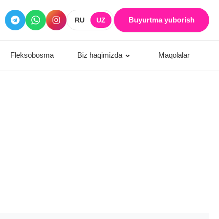
Buyurtma yuborish
RU
UZ
Fleksobosma
Biz haqimizda
Maqolalar