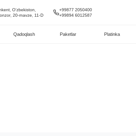
hkent, O‘zbekiston,
+99877 2050400
lonzor, 20-mavze, 11-D
+99894 6012587
Qadoqlash
Paketlar
Platinka
Xizmatlar katalogi
Mavjud barcha xizmatlarni ko'rish uchun toifani tanlang