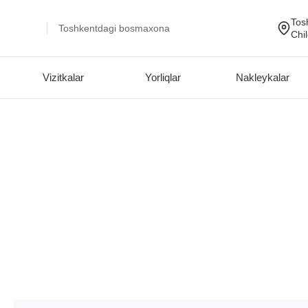
Tos
Toshkentdagi bosmaxona
Chi
Vizitkalar
Yorliqlar
Nakleykalar
Skip
to
content