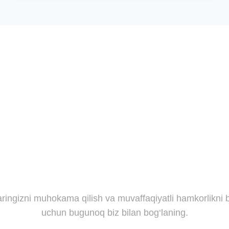
niyatni qo‘ldan boy ber
aringizni muhokama qilish va muvaffaqiyatli hamkorlikni
uchun bugunoq biz bilan bog‘laning.