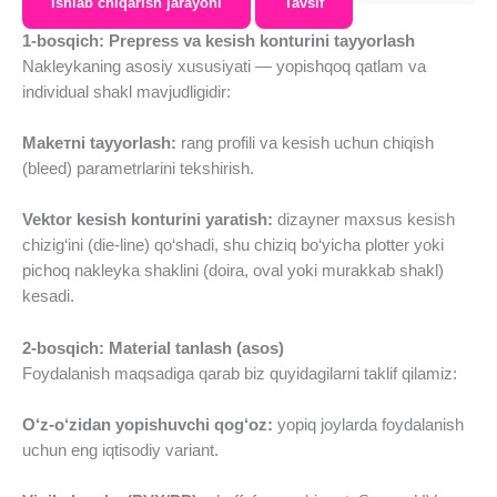
Ishlab chiqarish jarayoni
Tavsif
1-bosqich: Prepress va kesish konturini tayyorlash
Nakleykaning asosiy xususiyati — yopishqoq qatlam va
individual shakl mavjudligidir:
Makетni tayyorlash:
rang profili va kesish uchun chiqish
(bleed) parametrlarini tekshirish.
Vektor kesish konturini yaratish:
dizayner maxsus kesish
chizig‘ini (die-line) qo‘shadi, shu chiziq bo‘yicha plotter yoki
pichoq nakleyka shaklini (doira, oval yoki murakkab shakl)
kesadi.
2-bosqich: Material tanlash (asos)
Foydalanish maqsadiga qarab biz quyidagilarni taklif qilamiz:
O‘z-o‘zidan yopishuvchi qog‘oz:
yopiq joylarda foydalanish
uchun eng iqtisodiy variant.