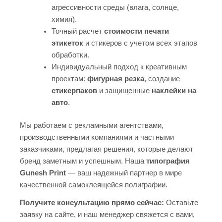
агрессивности среды (влага, солнце,
химия).
Точный расчет
стоимости печати
этикеток
и стикеров с учетом всех этапов
обработки.
Индивидуальный подход к креативным
проектам:
фигурная резка
, создание
стикерпаков
и защищенные
наклейки на
авто
.
Мы работаем с рекламными агентствами,
производственными компаниями и частными
заказчиками, предлагая решения, которые делают
бренд заметным и успешным. Наша
типография
Gunesh Print
— ваш надежный партнер в мире
качественной самоклеящейся полиграфии.
Получите консультацию прямо сейчас:
Оставьте
заявку на сайте, и наш менеджер свяжется с вами,