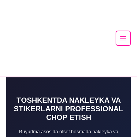
Mai
Men
Skip
to
content
TOSHKENTDA NAKLEYKA VA
STIKERLARNI PROFESSIONAL
CHOP ETISH
Buyurtma asosida ofset bosmada nakleyka va