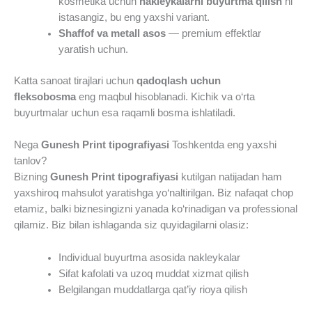
kosmetika uchun
nakleykalarni buyurtma qilish
ni
istasangiz, bu eng yaxshi variant.
Shaffof va metall asos
— premium effektlar
yaratish uchun.
Katta sanoat tirajlari uchun
qadoqlash uchun
fleksobosma
eng maqbul hisoblanadi. Kichik va o‘rta
buyurtmalar uchun esa raqamli bosma ishlatiladi.
Nega
Gunesh Print tipografiyasi
Toshkentda eng yaxshi
tanlov?
Bizning
Gunesh Print tipografiyasi
kutilgan natijadan ham
yaxshiroq mahsulot yaratishga yo‘naltirilgan. Biz nafaqat chop
etamiz, balki biznesingizni yanada ko‘rinadigan va professional
qilamiz. Biz bilan ishlaganda siz quyidagilarni olasiz:
Individual buyurtma asosida nakleykalar
Sifat kafolati va uzoq muddat xizmat qilish
Belgilangan muddatlarga qat’iy rioya qilish