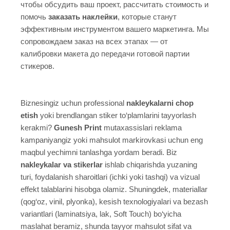
чтобы обсудить ваш проект, рассчитать стоимость и
помочь
заказать наклейки
, которые станут
эффективным инструментом вашего маркетинга. Мы
сопровождаем заказ на всех этапах — от
калибровки макета до передачи готовой партии
стикеров.
Biznesingiz uchun professional
nakleykalarni chop
etish
yoki brendlangan stiker to‘plamlarini tayyorlash
kerakmi?
Gunesh Print
mutaxassislari reklama
kampaniyangiz yoki mahsulot markirovkasi uchun eng
maqbul yechimni tanlashga yordam beradi. Biz
nakleykalar va stikerlar
ishlab chiqarishda yuzaning
turi, foydalanish sharoitlari (ichki yoki tashqi) va vizual
effekt talablarini hisobga olamiz. Shuningdek, materiallar
(qog‘oz, vinil, plyonka), kesish texnologiyalari va bezash
variantlari (laminatsiya, lak, Soft Touch) bo‘yicha
maslahat beramiz, shunda tayyor mahsulot sifat va