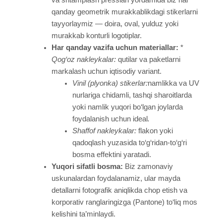
qanday geometrik murakkablikdagi stikerlarni
tayyorlaymiz — doira, oval, yulduz yoki
murakkab konturli logotiplar.
Har qanday vazifa uchun materiallar
:
*
Qog‘oz nakleykalar:
qutilar va paketlarni
markalash uchun iqtisodiy variant.
Vinil (plyonka) stikerlar:
namlikka va UV
nurlariga chidamli, tashqi sharoitlarda
yoki namlik yuqori bo‘lgan joylarda
foydalanish uchun ideal
.
Shaffof nakleykalar:
flakon yoki
qadoqlash yuzasida to‘g‘ridan-to‘g‘ri
bosma effektini yaratadi.
Yuqori sifatli bosma:
Biz zamonaviy
uskunalardan foydalanamiz, ular mayda
detallarni fotografik aniqlikda chop etish va
korporativ ranglaringizga (Pantone) to‘liq mos
kelishini ta’minlaydi.