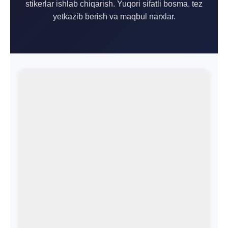
stikerlar ishlab chiqarish. Yuqori sifatli bosma, tez
yetkazib berish va maqbul narxlar.