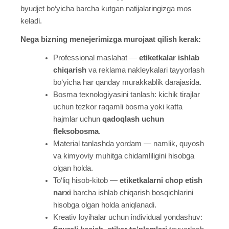
byudjet bo‘yicha barcha kutgan natijalaringizga mos
keladi.
Nega bizning menejerimizga murojaat qilish kerak:
Professional maslahat —
etiketkalar ishlab
chiqarish
va reklama nakleykalari tayyorlash
bo‘yicha har qanday murakkablik darajasida.
Bosma texnologiyasini tanlash: kichik tirajlar
uchun tezkor raqamli bosma yoki katta
hajmlar uchun
qadoqlash uchun
fleksobosma
.
Material tanlashda yordam — namlik, quyosh
va kimyoviy muhitga chidamliligini hisobga
olgan holda.
To‘liq hisob-kitob —
etiketkalarni chop etish
narxi
barcha ishlab chiqarish bosqichlarini
hisobga olgan holda aniqlanadi.
Kreativ loyihalar uchun individual yondashuv: