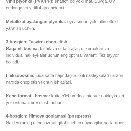
Vinil plyonka (PVX/PP):
shaffof, oq yoki mat. Suvga, UV
nurlariga va yirtilishga chidamli.
Metallizatsiyalangan plyonka:
oynasimon yoki oltin effekt
yaratish uchun.
3-bosqich: Tasvirni chop etish
Raqamli bosma:
kichik va o‘rta tirajlar, stikerpaklar va
individual nakleykalar uchun eng optimal variant. Tez tayyor
bo‘ladi.
Fleksobosma:
juda katta hajmdagi rulonli nakleykalarni arzon
narxda chop etish uchun ishlatiladi.
Keng formatli bosma:
katta o‘lchamdagi interyer nakleykalari
yoki vitrinani brendlash uchun.
4-bosqich: Himoya qoplamasi (postpress)
Nakleykaning uzoq xizmat qilishi uchun quyidagilar qo‘llaniladi: