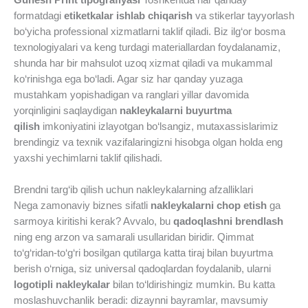
formatdagi
etiketkalar ishlab chiqarish
va stikerlar tayyorlash
bo‘yicha professional xizmatlarni taklif qiladi. Biz ilg‘or bosma
texnologiyalari va keng turdagi materiallardan foydalanamiz,
shunda har bir mahsulot uzoq xizmat qiladi va mukammal
ko‘rinishga ega bo‘ladi. Agar siz har qanday yuzaga
mustahkam yopishadigan va ranglari yillar davomida
yorqinligini saqlaydigan
nakleykalarni buyurtma
qilish
imkoniyatini izlayotgan bo‘lsangiz, mutaxassislarimiz
brendingiz va texnik vazifalaringizni hisobga olgan holda eng
yaxshi yechimlarni taklif qilishadi.
Brendni targ‘ib qilish uchun nakleykalarning afzalliklari
Nega zamonaviy biznes sifatli
nakleykalarni chop etish
ga
sarmoya kiritishi kerak? Avvalo, bu
qadoqlashni brendlash
ning eng arzon va samarali usullaridan biridir. Qimmat
to‘g‘ridan-to‘g‘ri bosilgan qutilarga katta tiraj bilan buyurtma
berish o‘rniga, siz universal qadoqlardan foydalanib, ularni
logotipli nakleykalar
bilan to‘ldirishingiz mumkin. Bu katta
moslashuvchanlik beradi: dizaynni bayramlar, mavsumiy