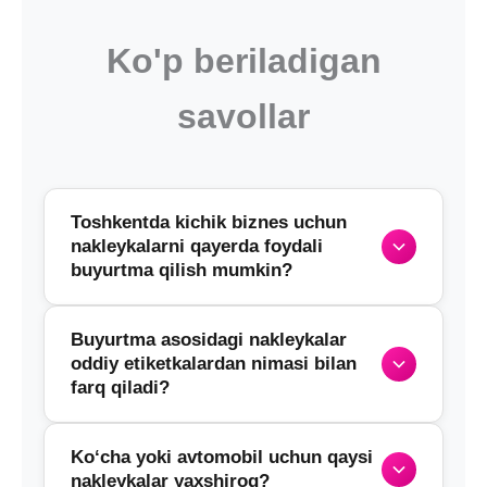
Ko'p beriladigan
savollar
Toshkentda kichik biznes uchun
nakleykalarni qayerda foydali
buyurtma qilish mumkin?
Buyurtma asosidagi nakleykalar
Boshlayotgan tadbirkorlar va startaplar uchun
oddiy etiketkalardan nimasi bilan
bizning Gunesh Print tipografiyamiz
farq qiladi?
moslashuvchan shartlarni taklif qiladi. Siz
raqamli bosma yordamida kichik tirajlarda
Ko‘cha yoki avtomobil uchun qaysi
nakleykalarni buyurtma qilishingiz mumkin. Bu
Asosiy farq — shakl va dizaynga individual
nakleykalar yaxshiroq?