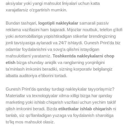
aksiyalar yoki yangi mahsulot liniyalari uchun katta
xarajatlarsiz o‘zgartirish mumkin.
Bundan tashqari,
logotipli nakleykalar
samarali passiv
reklama vazifasini ham bajaradi. Mijozlar noutbuk, telefon g‘ilofi
yoki avtomobillariga yopishtiradigan stikerlar brendingizning
jonli tavsiyasiga aylanadi va 24/7 ishlaydi. Gunesh Print’da biz
odamlar foydalanishni va sovg‘a qilishni istaydigan
mahsulotlarni yaratamiz.
Toshkentda nakleykalarni chop
etish
bizga shunday aniqlik va ranglarning yorqinligini
ta’minlash imkonini beradiki, sizning korporativ belgilangiz
albatta auditoriya e’tiborini tortadi.
Gunesh Print’da qanday turdagi nakleykalar tayyorlaymiz?
Materiallar va texnologiyalar xilma-xilligi bizga har qanday
marketing yoki ishlab chiqarish vazifasi uchun yechim taklif
qilish imkonini beradi. Bizda
etiketkalar ishlab chiqarish
ni
tanlab, siz qo‘llaniladigan yuzaga va foydalanish sharoitiga
to‘liq mos mahsulot olasiz.