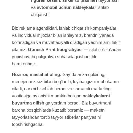
figurali kesish
,
stiker to‘plamlari
tayyorlash
va
avtomobil uchun nakleykalar
ishlab
chiqarish.
Biz reklama agentliklari, ishlab chiqarish kompaniyalari
va individual mijozlar bilan ishlaymiz, brendni yanada
ko‘rinadigan va muvaffaqiyatli qiladigan yechimlarni taklif
qilamiz.
Gunesh Print tipografiyasi
— sifatli o‘z-o‘zidan
yopishuvchi poligrafiya sohasidagi ishonchli
hamkoringiz.
Hoziroq maslahat oling:
Saytda ariza qoldiring,
menejerimiz siz bilan bog‘lanib, loyihangizni muhokama
qiladi, narxni hisoblab beradi va samarali marketing
vositasiga aylanishi mumkin bo‘lgan
nakleykalarni
buyurtma qilish
ga yordam beradi. Biz buyurtmani
barcha bosqichlarda kuzatib boramiz — maketni
tayyorlashdan tortib tayyor stikerlar partiyasini
topshirishgacha.