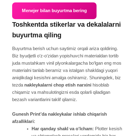
Menejer bilan buyurtma bering
Toshkentda stikerlar va dekalalarni
buyurtma qiling
Buyurtma berish uchun saytimiz orqali ariza qoldiring.
Biz byudjetli o‘z-o‘zidan yopishuvchi materialdan tortib
juda mustahkam vinil plyonkalargacha bo‘lgan eng mos
materialni tanlab beramiz va istalgan shakldagi yuqori
aniqlikdagi kesishni amalga oshiramiz. Shuningdek, biz
tezda
nakleykalarni chop etish narxini
hisoblab
chiqamiz va mahsulotingizni esda qolarli qiladigan
bezash variantlarini taklif qilamiz.
Gunesh Print’da nakleykalar ishlab chiqarish
afzalliklari:
Har qanday shakl va o‘lcham:
Plotter kesish
va shtamplash presslari yordamida biz har