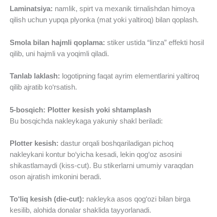
Laminatsiya:
namlik, spirt va mexanik tirnalishdan himoya
qilish uchun yupqa plyonka (mat yoki yaltiroq) bilan qoplash.
Smola bilan hajmli qoplama:
stiker ustida “linza” effekti hosil
qilib, uni hajmli va yoqimli qiladi.
Tanlab laklash:
logotipning faqat ayrim elementlarini yaltiroq
qilib ajratib ko‘rsatish.
5-bosqich: Plotter kesish yoki shtamplash
Bu bosqichda nakleykaga yakuniy shakl beriladi:
Plotter kesish:
dastur orqali boshqariladigan pichoq
nakleykani kontur bo‘yicha kesadi, lekin qog‘oz asosini
shikastlamaydi (kiss-cut). Bu stikerlarni umumiy varaqdan
oson ajratish imkonini beradi.
To‘liq kesish (die-cut):
nakleyka asos qog‘ozi bilan birga
kesilib, alohida donalar shaklida tayyorlanadi.