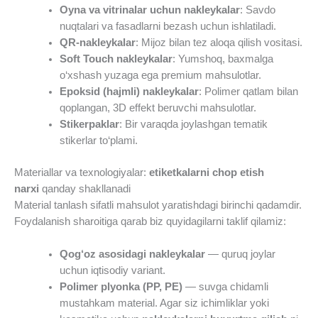
Oyna va vitrinalar uchun nakleykalar
: Savdo
nuqtalari va fasadlarni bezash uchun ishlatiladi.
QR-nakleykalar
: Mijoz bilan tez aloqa qilish vositasi.
Soft Touch nakleykalar
: Yumshoq, baxmalga
o‘xshash yuzaga ega premium mahsulotlar.
Epoksid (hajmli) nakleykalar
: Polimer qatlam bilan
qoplangan, 3D effekt beruvchi mahsulotlar.
Stikerpaklar
: Bir varaqda joylashgan tematik
stikerlar to‘plami.
Materiallar va texnologiyalar:
etiketkalarni chop etish
narxi
qanday shakllanadi
Material tanlash sifatli mahsulot yaratishdagi birinchi qadamdir.
Foydalanish sharoitiga qarab biz quyidagilarni taklif qilamiz:
Qog‘oz asosidagi nakleykalar
— quruq joylar
uchun iqtisodiy variant.
Polimer plyonka (PP, PE)
— suvga chidamli
mustahkam material. Agar siz ichimliklar yoki