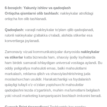
6-bosqich: Yakuniy ishlov va qadoqlash
Ortiqcha qismlarni olib tashlash:
nakleykalar atrofidagi
ortiqcha fon olib tashlanadi.
Qadoqlash:
varaqli nakleykalar to‘plam qilib qadoqlanadi,
rulonli nakleykalar g‘altakka o‘raladi, alohida stikerlar esa
konvertlarga joylanadi.
Zamonaviy vizual kommunikatsiyalar dunyosida
nakleykalar
va stikerlar
katta biznesda ham, shaxsiy ijodiy loyihalarda
ham birdek samarali ishlaydigan universal vositaga aylandi. Bu
oddiy poligrafiya mahsuloti emas, balki mahsulotlarni
markalash, reklama qilish va shaxsiylashtirishning juda
moslashuvchan usulidir. Harakatchanligi va foydalanish
qulayligi tufayli o‘z-o‘zidan yopishuvchi mahsulotlar
qadoqlashni tezda o‘zgartirish, muhim ma’lumotlarni belgilash
yoki virusli marketing kampaniyasini boshlash imkonini beradi.
Gunesh Print tipografiyasi
Toshkentda har qanday