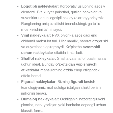
Logotipli nakleykalar
: Korporativ uslubning asosiy
elementi. Biz kuryer paketlari, qutilar, papkalar va
suvenirlar uchun logotipli nakleykalar tayyorlaymiz.
Ranglarning aniq uzatilishi brendbukingizga to‘liq
mos kelishini ta’minlaydi.
Vinil nakleykalar
: PVX plyonka asosidagi eng
chidamli mahsulot turi. Ular namlik, harorat o‘zgarishi
va quyoshdan qo‘rqmaydi. Ko‘pincha
avtomobil
uchun nakleykalar
sifatida ishlatiladi.
Shaffof nakleykalar
: Shisha va shaffof plastmassa
uchun ideal. Bunday
o‘z-o‘zidan yopishuvchi
etiketkalar
mahsulotning o‘zida chop etilgandek
effekt beradi.
Figurali nakleykalar
: Bizning
figurali kesish
texnologiyamiz mahsulotga istalgan shakl berish
imkonini beradi.
Dumaloq nakleykalar
: Ochilganini nazorat qiluvchi
plomba, narx yorliqlari yoki bankalar qopqog‘i uchun
klassik format.