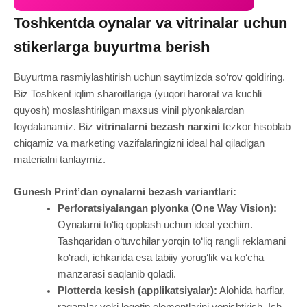
Toshkentda oynalar va vitrinalar uchun
stikerlarga buyurtma berish
Buyurtma rasmiylashtirish uchun saytimizda so‘rov qoldiring.
Biz Toshkent iqlim sharoitlariga (yuqori harorat va kuchli
quyosh) moslashtirilgan maxsus vinil plyonkalardan
foydalanamiz. Biz
vitrinalarni bezash narxini
tezkor hisoblab
chiqamiz va marketing vazifalaringizni ideal hal qiladigan
materialni tanlaymiz.
Gunesh Print’dan oynalarni bezash variantlari:
Perforatsiyalangan plyonka (One Way Vision):
Oynalarni to‘liq qoplash uchun ideal yechim.
Tashqaridan o‘tuvchilar yorqin to‘liq rangli reklamani
ko‘radi, ichkarida esa tabiiy yorug‘lik va ko‘cha
manzarasi saqlanib qoladi.
Plotterda kesish (applikatsiyalar):
Alohida harflar,