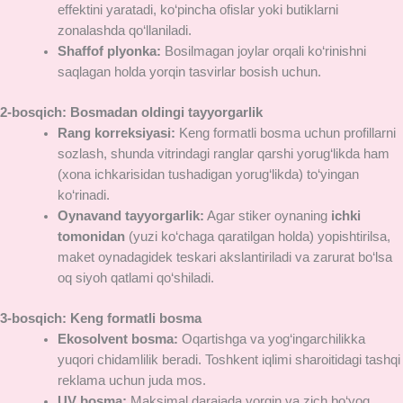
effektini yaratadi, ko‘pincha ofislar yoki butiklarni
zonalashda qo‘llaniladi.
Shaffof plyonka:
Bosilmagan joylar orqali ko‘rinishni
saqlagan holda yorqin tasvirlar bosish uchun.
2-bosqich: Bosmadan oldingi tayyorgarlik
Rang korreksiyasi:
Keng formatli bosma uchun profillarni
sozlash, shunda vitrindagi ranglar qarshi yorug‘likda ham
(xona ichkarisidan tushadigan yorug‘likda) to‘yingan
ko‘rinadi.
Oynavand tayyorgarlik:
Agar stiker oynaning
ichki
tomonidan
(yuzi ko‘chaga qaratilgan holda) yopishtirilsa,
maket oynadagidek teskari akslantiriladi va zarurat bo‘lsa
oq siyoh qatlami qo‘shiladi.
3-bosqich: Keng formatli bosma
Ekosolvent bosma:
Oqartishga va yog‘ingarchilikka
yuqori chidamlilik beradi. Toshkent iqlimi sharoitidagi tashqi
reklama uchun juda mos.
UV bosma:
Maksimal darajada yorqin va zich bo‘yoq