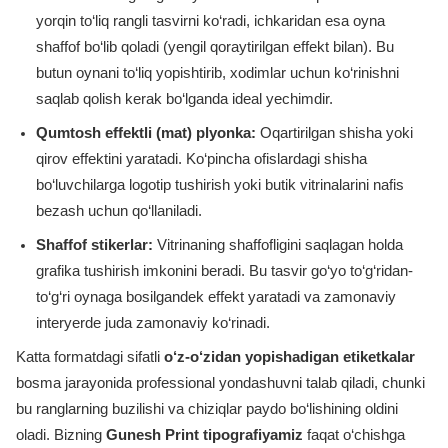
yorqin to‘liq rangli tasvirni ko‘radi, ichkaridan esa oyna
shaffof bo‘lib qoladi (yengil qoraytirilgan effekt bilan). Bu
butun oynani to‘liq yopishtirib, xodimlar uchun ko‘rinishni
saqlab qolish kerak bo‘lganda ideal yechimdir.
Qumtosh effektli (mat) plyonka:
Oqartirilgan shisha yoki
qirov effektini yaratadi. Ko‘pincha ofislardagi shisha
bo‘luvchilarga logotip tushirish yoki butik vitrinalarini nafis
bezash uchun qo‘llaniladi.
Shaffof stikerlar:
Vitrinaning shaffofligini saqlagan holda
grafika tushirish imkonini beradi. Bu tasvir go‘yo to‘g‘ridan-
to‘g‘ri oynaga bosilgandek effekt yaratadi va zamonaviy
interyerde juda zamonaviy ko‘rinadi.
Katta formatdagi sifatli
o‘z-o‘zidan yopishadigan etiketkalar
bosma jarayonida professional yondashuvni talab qiladi, chunki
bu ranglarning buzilishi va chiziqlar paydo bo‘lishining oldini
oladi. Bizning
Gunesh Print tipografiyamiz
faqat o‘chishga