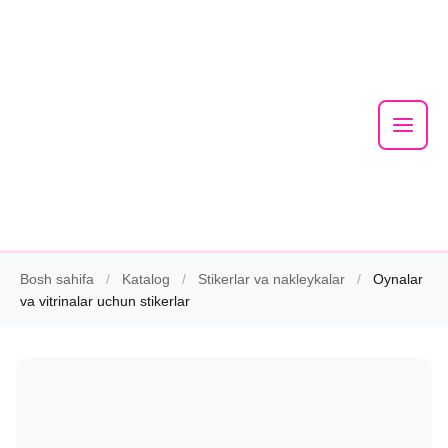
Mai
Men
Skip
Bosh sahifa
/
Katalog
/
Stikerlar va nakleykalar
/
Oynalar
to
va vitrinalar uchun stikerlar
content