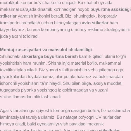
murakkab kontur bo‘yicha kesib chiqadi. Bu shaffof oynada
maksimal darajada dinamik ko‘rinadigan noyob
buyurtma asosidagi
stikerlar
yaratish imkonini beradi. Biz, shuningdek, korporativ
transportni brendlash uchun himoyalangan
avto stikerlar
ham
tayyorlaymiz, bu esa kompaniyaning umumiy reklama strategiyasini
juda yaxshi to‘ldiradi.
Montaj xususiyatlari va mahsulot chidamliligi
Shunchaki
stikerlarga buyurtma berish
kamlik qiladi, ularni to‘g‘ri
yopishtirish ham muhim. Shisha injiq material bo‘lib, mukammal
tozalikni talab qiladi. Biz yuqori sifatli yopishtiruvchi qatlamga ega
plyonkalardan foydalanamiz, ular pufakchalarsiz va bukilmasdan
ishonchli yopishishni ta’minlaydi. Shu bilan birga, aksiya muddati
tugaganda plyonka yopishqoq iz qoldirmasdan va yuzani
shikastlamasdan olib tashlanadi.
Agar vitrinalaringiz quyoshli tomonga qaragan bo‘lsa, biz qo‘shimcha
laminatsiyani tavsiya qilamiz. Bu nafaqat bo‘yoqni UV nurlaridan
himoya qiladi, balki oynalarni yuvish paytidagi mexanik
shikastlanishlardan ham asraydi. Shu tariqa sizning
etiketkalar