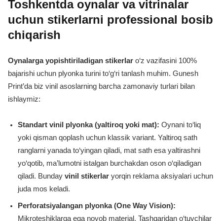
Toshkentda oynalar va vitrinalar
uchun stikerlarni professional bosib
chiqarish
Oynalarga yopishtiriladigan stikerlar
o‘z vazifasini 100%
bajarishi uchun plyonka turini to‘g‘ri tanlash muhim. Gunesh
Print’da biz vinil asoslarning barcha zamonaviy turlari bilan
ishlaymiz:
Standart vinil plyonka (yaltiroq yoki mat):
Oynani to‘liq
yoki qisman qoplash uchun klassik variant. Yaltiroq sath
ranglarni yanada to‘yingan qiladi, mat sath esa yaltirashni
yo‘qotib, ma’lumotni istalgan burchakdan oson o‘qiladigan
qiladi. Bunday
vinil stikerlar
yorqin reklama aksiyalari uchun
juda mos keladi.
Perforatsiyalangan plyonka (One Way Vision):
Mikroteshiklarga ega noyob material. Tashqaridan o‘tuvchilar