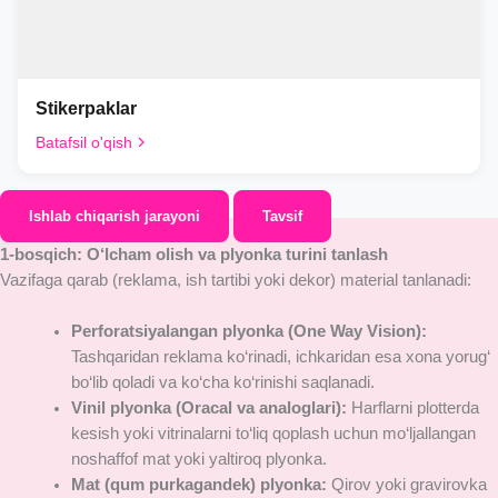
Stikerpaklar
Batafsil o'qish
Ishlab chiqarish jarayoni
Tavsif
1-bosqich: O‘lcham olish va plyonka turini tanlash
Vazifaga qarab (reklama, ish tartibi yoki dekor) material tanlanadi:
Perforatsiyalangan plyonka (One Way Vision):
Tashqaridan reklama ko‘rinadi, ichkaridan esa xona yorug‘
bo‘lib qoladi va ko‘cha ko‘rinishi saqlanadi.
Vinil plyonka (Oracal va analoglari):
Harflarni plotterda
kesish yoki vitrinalarni to‘liq qoplash uchun mo‘ljallangan
noshaffof mat yoki yaltiroq plyonka.
Mat (qum purkagandek) plyonka:
Qirov yoki gravirovka