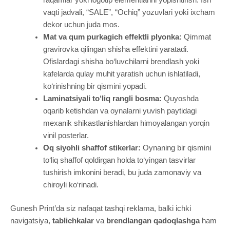
raqamlar yoki logotip elementlarini yopishtirish. Ish
vaqti jadvali, “SALE”, “Ochiq” yozuvlari yoki ixcham
dekor uchun juda mos.
Mat va qum purkagich effektli plyonka:
Qimmat
gravirovka qilingan shisha effektini yaratadi.
Ofislardagi shisha bo‘luvchilarni brendlash yoki
kafelarda qulay muhit yaratish uchun ishlatiladi,
ko‘rinishning bir qismini yopadi.
Laminatsiyali to‘liq rangli bosma:
Quyoshda
oqarib ketishdan va oynalarni yuvish paytidagi
mexanik shikastlanishlardan himoyalangan yorqin
vinil posterlar.
Oq siyohli shaffof stikerlar:
Oynaning bir qismini
to‘liq shaffof qoldirgan holda to‘yingan tasvirlar
tushirish imkonini beradi, bu juda zamonaviy va
chiroyli ko‘rinadi.
Gunesh Print’da siz nafaqat tashqi reklama, balki ichki
navigatsiya,
tablichkalar
va
brendlangan qadoqlashga
ham