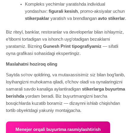
Kompleks yechimlar yaratishda individual
yondashuv:
figurali kesish
, promo-aksiyalar uchun
stikerpaklar
yaratish va brendlangan
avto stikerlar
.
Biz riteyl, banklar, restoranlar va developerlar bilan ishlaymiz,
e’tiborni tortadigan va ishonch uyg‘otadigan bezaklarni
yaratamiz. Bizning
Gunesh Print tipografiyamiz
— sifatli
oyna grafikasi sohasidagi ekspertingiz.
Maslahatni hoziroq oling
Saytda so‘rov qoldiring, va mutaxassisimiz siz bilan bog‘lanib,
loyihangizni muhokama qiladi, o‘lchov oladi va oynalaringizni
samarali savdo kanaliga aylantiradigan
stikerlarga buyurtma
berishda
yordam beradi. Biz buyurtmangizni barcha
bosqichlarda kuzatib boramiz — dizaynni ishlab chiqishdan
tortib obyektdagi yakuniy montajgacha.
Menejer orqali buyurtma rasmiylashtirish