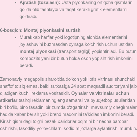
Ajratish (tozalash):
Usta plyonkaning ortiqcha qismlarini
qo‘lda olib tashlaydi va faqat kerakli grafik elementlarni
qoldiradi.
6-bosqich: Montaj plyonkasini surtish
Murakkab harflar yoki logotipning alohida elementlarini
joylashuvini buzmasdan oynaga ko‘chirish uchun ustidan
montaj plyonkasi
(transport tagligi) yopishtiriladi. Bu butun
kompozitsiyani bir butun holda oson yopishtirish imkonini
beradi.
Zamonaviy megapolis sharoitida do‘kon yoki ofis vitrinası shunchaki
shaffof to‘siq emas, balki sutkasiga 24 soat maqsadli auditoriyani jalb
qiladigan kuchli reklama vositasidir.
Oynalar va vitrinalar uchun
stikerlar
tashqi reklamaning eng samarali va byudjetbop usullaridan
biri bo‘lib, bino fasadini bir zumda o‘zgartirish, mavsumiy chegirmalar
haqida xabar berish yoki brend maqomini ta’kidlash imkonini beradi.
Kirish qismidagi to‘g‘ri bezak xaridorlar oqimini bir necha barobar
oshirishi, tasodifiy yo‘lovchilarni sodiq mijozlarga aylantirishi mumkin.