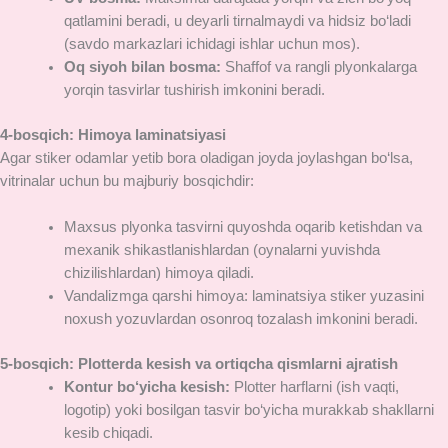
qatlamini beradi, u deyarli tirnalmaydi va hidsiz bo‘ladi
(savdo markazlari ichidagi ishlar uchun mos).
Oq siyoh bilan bosma:
Shaffof va rangli plyonkalarga
yorqin tasvirlar tushirish imkonini beradi.
4-bosqich: Himoya laminatsiyasi
Agar stiker odamlar yetib bora oladigan joyda joylashgan bo‘lsa,
vitrinalar uchun bu majburiy bosqichdir:
Maxsus plyonka tasvirni quyoshda oqarib ketishdan va
mexanik shikastlanishlardan (oynalarni yuvishda
chizilishlardan) himoya qiladi.
Vandalizmga qarshi himoya: laminatsiya stiker yuzasini
noxush yozuvlardan osonroq tozalash imkonini beradi.
5-bosqich: Plotterda kesish va ortiqcha qismlarni ajratish
Kontur bo‘yicha kesish:
Plotter harflarni (ish vaqti,
logotip) yoki bosilgan tasvir bo‘yicha murakkab shakllarni
kesib chiqadi.