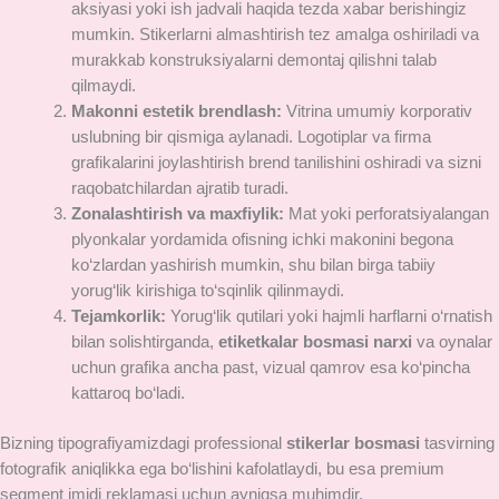
aksiyasi yoki ish jadvali haqida tezda xabar berishingiz
mumkin. Stikerlarni almashtirish tez amalga oshiriladi va
murakkab konstruksiyalarni demontaj qilishni talab
qilmaydi.
Makonni estetik brendlash:
Vitrina umumiy korporativ
uslubning bir qismiga aylanadi. Logotiplar va firma
grafikalarini joylashtirish brend tanilishini oshiradi va sizni
raqobatchilardan ajratib turadi.
Zonalashtirish va maxfiylik:
Mat yoki perforatsiyalangan
plyonkalar yordamida ofisning ichki makonini begona
ko‘zlardan yashirish mumkin, shu bilan birga tabiiy
yorug‘lik kirishiga to‘sqinlik qilinmaydi.
Tejamkorlik:
Yorug‘lik qutilari yoki hajmli harflarni o‘rnatish
bilan solishtirganda,
etiketkalar bosmasi narxi
va oynalar
uchun grafika ancha past, vizual qamrov esa ko‘pincha
kattaroq bo‘ladi.
Bizning tipografiyamizdagi professional
stikerlar bosmasi
tasvirning
fotografik aniqlikka ega bo‘lishini kafolatlaydi, bu esa premium
segment imidj reklamasi uchun ayniqsa muhimdir.