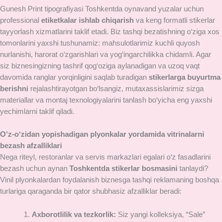
Gunesh Print tipografiyasi Toshkentda oynavand yuzalar uchun
professional
etiketkalar ishlab chiqarish
va keng formatli stikerlar
tayyorlash xizmatlarini taklif etadi. Biz tashqi bezatishning o‘ziga xos
tomonlarini yaxshi tushunamiz: mahsulotlarimiz kuchli quyosh
nurlanishi, harorat o‘zgarishlari va yog‘ingarchilikka chidamli. Agar
siz biznesingizning tashrif qog‘oziga aylanadigan va uzoq vaqt
davomida ranglar yorqinligini saqlab turadigan
stikerlarga buyurtma
berishni
rejalashtirayotgan bo‘lsangiz, mutaxassislarimiz sizga
materiallar va montaj texnologiyalarini tanlash bo‘yicha eng yaxshi
yechimlarni taklif qiladi.
O‘z-o‘zidan yopishadigan plyonkalar yordamida vitrinalarni
bezash afzalliklari
Nega riteyl, restoranlar va servis markazlari egalari o‘z fasadlarini
bezash uchun aynan
Toshkentda stikerlar bosmasini
tanlaydi?
Vinil plyonkalardan foydalanish biznesga tashqi reklamaning boshqa
turlariga qaraganda bir qator shubhasiz afzalliklar beradi:
Axborotlilik va tezkorlik:
Siz yangi kolleksiya, “Sale”