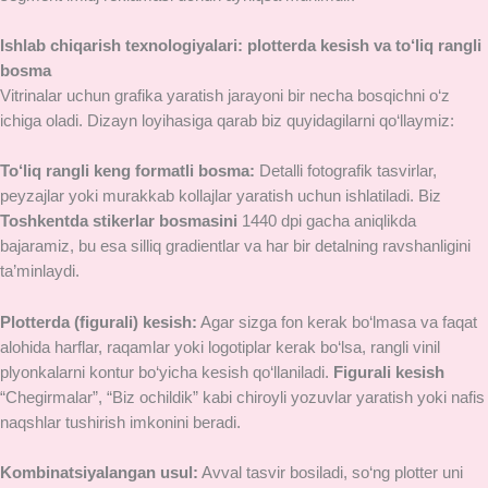
Ishlab chiqarish texnologiyalari: plotterda kesish va to‘liq rangli
bosma
Vitrinalar uchun grafika yaratish jarayoni bir necha bosqichni o‘z
ichiga oladi. Dizayn loyihasiga qarab biz quyidagilarni qo‘llaymiz:
To‘liq rangli keng formatli bosma:
Detalli fotografik tasvirlar,
peyzajlar yoki murakkab kollajlar yaratish uchun ishlatiladi. Biz
Toshkentda stikerlar bosmasini
1440 dpi gacha aniqlikda
bajaramiz, bu esa silliq gradientlar va har bir detalning ravshanligini
ta’minlaydi.
Plotterda (figurali) kesish:
Agar sizga fon kerak bo‘lmasa va faqat
alohida harflar, raqamlar yoki logotiplar kerak bo‘lsa, rangli vinil
plyonkalarni kontur bo‘yicha kesish qo‘llaniladi.
Figurali kesish
“Chegirmalar”, “Biz ochildik” kabi chiroyli yozuvlar yaratish yoki nafis
naqshlar tushirish imkonini beradi.
Kombinatsiyalangan usul:
Avval tasvir bosiladi, so‘ng plotter uni