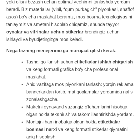
yoki ofisni bezash uchun optimal yechimni tanlashda yordam
beradi. Biz materiallar (vinil, “qum purkagich” plyonkasi, shaffof
asos) bo‘yicha maslahat beramiz, mos bosma texnologiyasini
tanlaymiz va smetani hisoblab chiqamiz, shunda tayyor
oynalar va vitrinalar uchun stikerlar
brendingiz uchun
ishlaydi va byudjetingizga mos keladi.
Nega bizning menejerimizga murojaat qilish kerak:
Tashqi qo‘llanish uchun
etiketkalar ishlab chiqarish
va keng formatli grafika bo‘yicha professional
maslahat.
Aniq vazifaga mos plyonkani tanlash: yorqin reklama
bannerlaridan tortib, mat qoplamalar yordamida nafis
zonalashgacha.
Maketni oynavand yuzangiz o‘lchamlarini hisobga
olgan holda tekshirish va takomillashtirishda yordam.
Montajni ham inobatga olgan holda
etiketkalar
bosmasi narxi
va keng formatli stikerlar qiymatini
aniq hisoblash.