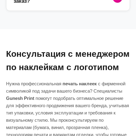
заказ?
логотипом
дополняют QR-кодами,
не сотрется от механических воздействий.
продукции становится минимальной при
ссылками на соцсети или контактными
Это особенно важно, если вы планируете
росте тиража.
номерами. Мы обеспечиваем высокую
использовать
наклейки на заказ
для
Собственное производство позволяет нам
контрастность печати, чтобы даже самый
оформления витрин или брендирования
работать максимально оперативно.
маленький QR-код считывался любым
коммерческого транспорта.
Стандартное
изготовление этикеток
и
смартфоном мгновенно. Это отличный
наклеек занимает от 1 до 3 рабочих дней.
способ сделать наклейку не только
Если вам необходима
срочная печать
имиджевым, но и функциональным
Консультация с менеджером
наклеек в Ташкенте
, мы можем выполнить
инструментом продаж.
заказ в день обращения (в зависимости от
по наклейкам с логотипом
тиража и сложности отделки). Мы ценим
время наших клиентов и всегда соблюдаем
оговоренные сроки отгрузки.
Нужна профессиональная
печать наклеек
с фирменной
символикой под задачи вашего бизнеса? Специалисты
Gunesh Print
помогут подобрать оптимальное решение
для эффективного продвижения вашего бренда, учитывая
тип упаковки, условия эксплуатации и требования к
визуальному стилю. Мы проконсультируем по
материалам (бумага, винил, прозрачная пленка),
технологиям печати и вариантам отделки, чтобы готовые