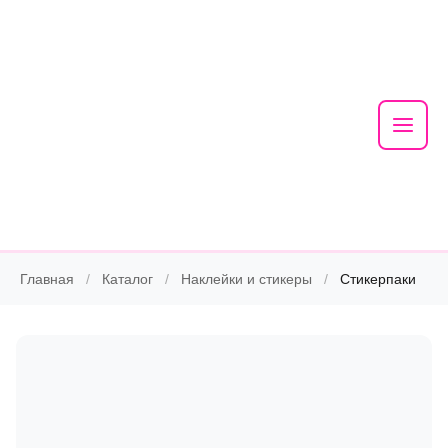
Mai
Men
Skip
Главная
/
Каталог
/
Наклейки и стикеры
/
Стикерпаки
to
content