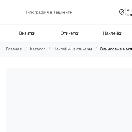
Таш
Типография в Ташкенте
Чил
Визитки
Этикетки
Наклейки
Skip
Главная
/
Каталог
/
Наклейки и стикеры
/
Виниловые накл
to
content