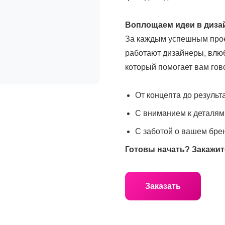
Воплощаем идеи в диза
За каждым успешным прое
работают дизайнеры, влюб
который помогает вам гов
От концепта до результа
С вниманием к деталям
С заботой о вашем бре
Готовы начать? Закажит
Заказать