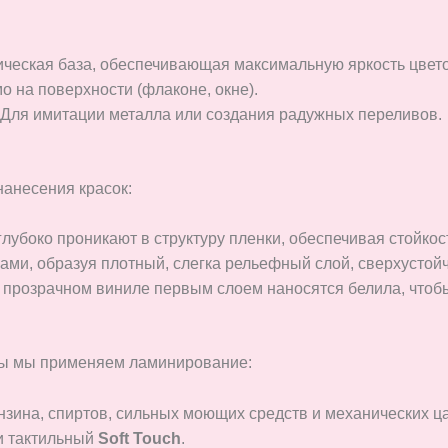
ческая база, обеспечивающая максимальную яркость цвето
 на поверхности (флаконе, окне).
Для имитации металла или создания радужных переливов.
нанесения красок:
лубоко проникают в структуру пленки, обеспечивая стойкост
ами, образуя плотный, слегка рельефный слой, сверхустой
 прозрачном виниле первым слоем наносятся белила, чтобы
иты мы применяем ламинирование:
зина, спиртов, сильных моющих средств и механических ц
и тактильный
Soft Touch
.