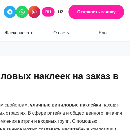
Отправить заявку
RU
UZ
Флексопечать
О нас
Блог
ловых наклеек на заказ в
м свойствам,
уличные виниловые наклейки
находят
х отраслях. В сфере ритейла и общественного питания
мления витрин и входных групп. С помощью
на виниле можно создавать масштабные композиции