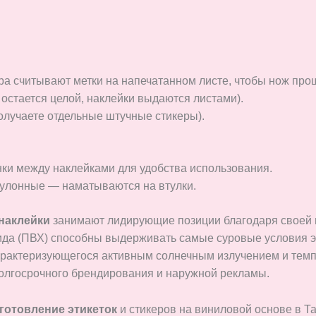
а считывают метки на напечатанном листе, чтобы нож проше
 остается целой, наклейки выдаются листами).
олучаете отдельные штучные стикеры).
ки между наклейками для удобства использования.
рулонные — наматываются на втулки.
наклейки
занимают лидирующие позиции благодаря своей и
ида (ПВХ) способны выдерживать самые суровые условия эк
 характеризующегося активным солнечным излучением и те
олгосрочного брендирования и наружной рекламы.
готовление этикеток
и стикеров на виниловой основе в 