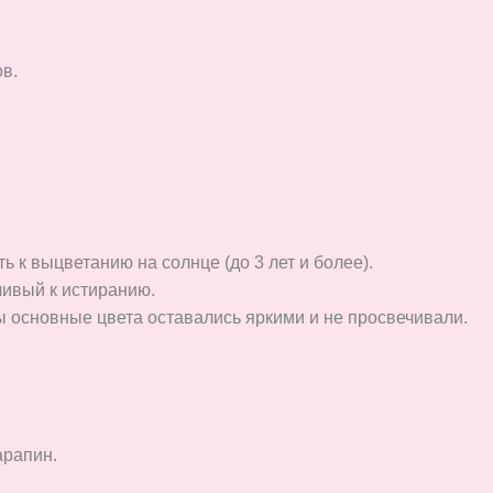
в.
ь к выцветанию на солнце (до 3 лет и более).
чивый к истиранию.
 основные цвета оставались яркими и не просвечивали.
арапин.