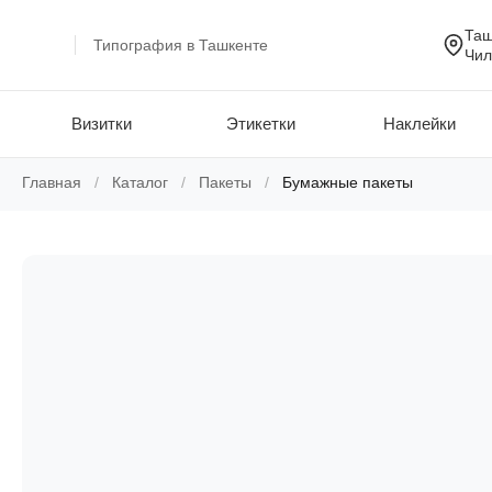
Таш
Типография в Ташкенте
Чил
Визитки
Этикетки
Наклейки
Skip
Главная
/
Каталог
/
Пакеты
/
Бумажные пакеты
to
content