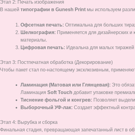
Этап 2: Печать изображения
В нашей
типографии в Gunesh Print
мы используем разли
Офсетная печать:
Оптимальна для больших тираж
Шелкография:
Применяется для дизайнерских и к
материалы.
Цифровая печать:
Идеальна для малых тиражей 
Этап 3: Постпечатная обработка (Декорирование)
Чтобы пакет стал по-настоящему эксклюзивным, применяют
Ламинация (Матовая или Глянцевая):
Это обязат
Ламинация
Soft Touch
добавит упаковке премиаль
Тиснение фольгой и конгрев:
Позволяет выделит
Выборочный УФ-лак:
Создает эффектный контрас
Этап 4: Вырубка и сборка
Финальная стадия, превращающая запечатанный лист в об