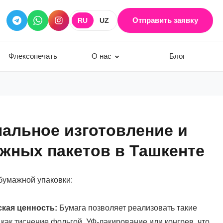
Отправить заявку
RU
UZ
Флексопечать
О нас
Блог
альное изготовление и
жных пакетов в Ташкенте
умажной упаковки:
кая ценность:
Бумага позволяет реализовать такие
 как тиснение фольгой, УФ-лакирование или конгрев, что