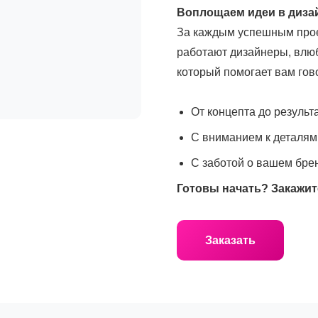
Воплощаем идеи в диза
За каждым успешным прое
работают дизайнеры, влюб
который помогает вам гов
От концепта до результа
С вниманием к деталям
С заботой о вашем бре
Готовы начать? Закажит
Заказать