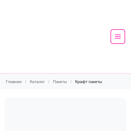
Mai
Men
Skip
Главная
/
Каталог
/
Пакеты
/
Крафт пакеты
to
content