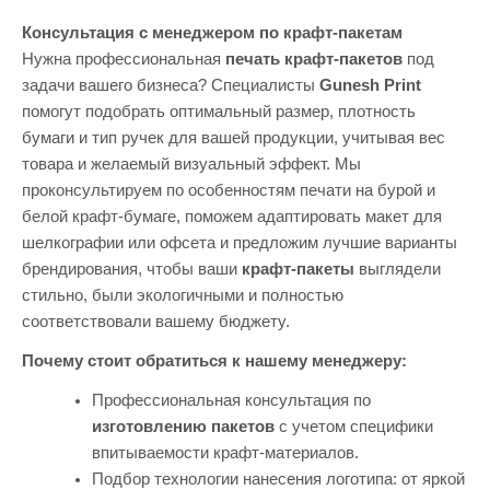
можем выполнить заказ значительно
быстрее. Наша типография всегда
Консультация с менеджером по крафт-пакетам
старается идти навстречу клиентам, если у
Нужна профессиональная
печать крафт-пакетов
под
вас горят сроки к открытию магазина или
задачи вашего бизнеса? Специалисты
Gunesh Print
презентации.
помогут подобрать оптимальный размер, плотность
бумаги и тип ручек для вашей продукции, учитывая вес
товара и желаемый визуальный эффект. Мы
проконсультируем по особенностям печати на бурой и
белой крафт-бумаге, поможем адаптировать макет для
шелкографии или офсета и предложим лучшие варианты
брендирования, чтобы ваши
крафт-пакеты
выглядели
стильно, были экологичными и полностью
соответствовали вашему бюджету.
Почему стоит обратиться к нашему менеджеру:
Профессиональная консультация по
изготовлению пакетов
с учетом специфики
впитываемости крафт-материалов.
Подбор технологии нанесения логотипа: от яркой