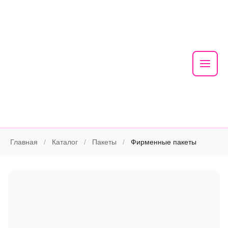
Mai
Men
Skip
Главная
/
Каталог
/
Пакеты
/
Фирменные пакеты
to
content