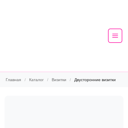
Mai
Men
Skip
Главная
/
Каталог
/
Визитки
/
Двусторонние визитки
to
content