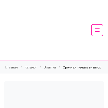
Mai
Men
Skip
Главная
/
Каталог
/
Визитки
/
Срочная печать визиток
to
content