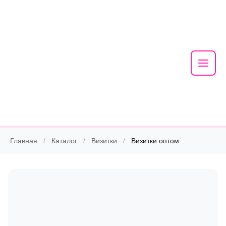
Mai
Men
Skip
Главная
/
Каталог
/
Визитки
/
Визитки оптом
to
content