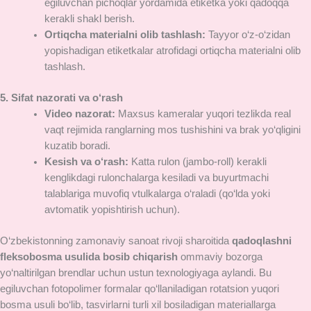
egiluvchan pichoqlar yordamida etiketka yoki qadoqqa
kerakli shakl berish.
Ortiqcha materialni olib tashlash:
Tayyor o‘z-o‘zidan
yopishadigan etiketkalar atrofidagi ortiqcha materialni olib
tashlash.
5. Sifat nazorati va o‘rash
Video nazorat:
Maxsus kameralar yuqori tezlikda real
vaqt rejimida ranglarning mos tushishini va brak yo‘qligini
kuzatib boradi.
Kesish va o‘rash:
Katta rulon (jambo-roll) kerakli
kenglikdagi rulonchalarga kesiladi va buyurtmachi
talablariga muvofiq vtulkalarga o‘raladi (qo‘lda yoki
avtomatik yopishtirish uchun).
O‘zbekistonning zamonaviy sanoat rivoji sharoitida
qadoqlashni
fleksobosma usulida bosib chiqarish
ommaviy bozorga
yo‘naltirilgan brendlar uchun ustun texnologiyaga aylandi. Bu
egiluvchan fotopolimer formalar qo‘llaniladigan rotatsion yuqori
bosma usuli bo‘lib, tasvirlarni turli xil bosiladigan materiallarga