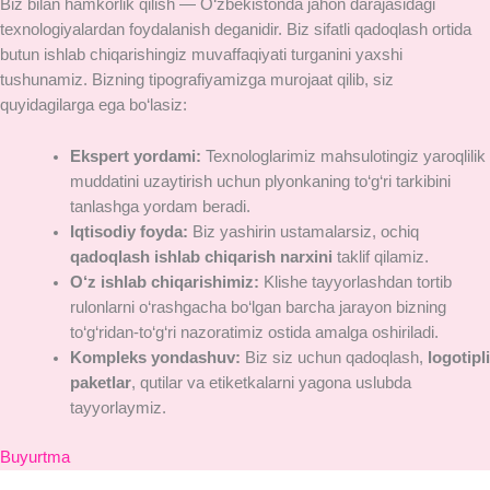
Biz bilan hamkorlik qilish — O‘zbekistonda jahon darajasidagi
texnologiyalardan foydalanish deganidir. Biz sifatli qadoqlash ortida
butun ishlab chiqarishingiz muvaffaqiyati turganini yaxshi
tushunamiz. Bizning tipografiyamizga murojaat qilib, siz
quyidagilarga ega bo‘lasiz:
Ekspert yordami:
Texnologlarimiz mahsulotingiz yaroqlilik
muddatini uzaytirish uchun plyonkaning to‘g‘ri tarkibini
tanlashga yordam beradi.
Iqtisodiy foyda:
Biz yashirin ustamalarsiz, ochiq
qadoqlash ishlab chiqarish narxini
taklif qilamiz.
O‘z ishlab chiqarishimiz:
Klishe tayyorlashdan tortib
rulonlarni o‘rashgacha bo‘lgan barcha jarayon bizning
to‘g‘ridan-to‘g‘ri nazoratimiz ostida amalga oshiriladi.
Kompleks yondashuv:
Biz siz uchun qadoqlash,
logotipli
paketlar
, qutilar va etiketkalarni yagona uslubda
tayyorlaymiz.
Buyurtma