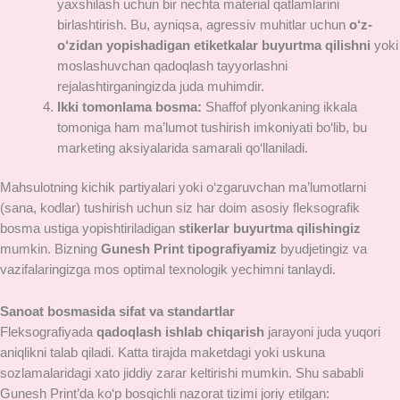
yaxshilash uchun bir nechta material qatlamlarini
birlashtirish. Bu, ayniqsa, agressiv muhitlar uchun
o‘z-
o‘zidan yopishadigan etiketkalar buyurtma qilishni
yoki
moslashuvchan qadoqlash tayyorlashni
rejalashtirganingizda juda muhimdir.
Ikki tomonlama bosma:
Shaffof plyonkaning ikkala
tomoniga ham ma’lumot tushirish imkoniyati bo‘lib, bu
marketing aksiyalarida samarali qo‘llaniladi.
Mahsulotning kichik partiyalari yoki o‘zgaruvchan ma’lumotlarni
(sana, kodlar) tushirish uchun siz har doim asosiy fleksografik
bosma ustiga yopishtiriladigan
stikerlar buyurtma qilishingiz
mumkin. Bizning
Gunesh Print tipografiyamiz
byudjetingiz va
vazifalaringizga mos optimal texnologik yechimni tanlaydi.
Sanoat bosmasida sifat va standartlar
Fleksografiyada
qadoqlash ishlab chiqarish
jarayoni juda yuqori
aniqlikni talab qiladi. Katta tirajda maketdagi yoki uskuna
sozlamalaridagi xato jiddiy zarar keltirishi mumkin. Shu sababli
Gunesh Print’da ko‘p bosqichli nazorat tizimi joriy etilgan: