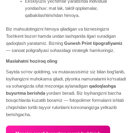
Eksklyuziv yechimlar yaratishda individual
yondashuv: mat lak, taktil qoplamalar,
qalbakilashtirishdan himoya.
Biz mahsulotingizni himoya qiladigan va biznesingizni
Toshkent bozori hamda undan tashqarida ilgari suradigan
qadoqlash yaratamiz. Bizning
Gunesh Print tipografiyamiz
— sanoat poligrafiyasi sohasidagi strategik hamkoringiz.
Maslahatni hoziroq oling
Saytda so‘rov qoldiring, va mutaxassisimiz siz bilan bog‘lanib,
loyihangizni muhokama qiladi, plyonka namunalarini ko‘rsatadi
va sohangizda sifat mezoniga aylanadigan
qadoqlashga
buyurtma berishda
yordam beradi. Biz loyihangizni barcha
bosqichlarda kuzatib boramiz — fotopolimer formalarni ishlab
chiqishdan tortib tayyor rulonlarni korxonangizga yetkazib
berishgacha.