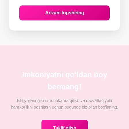
Arizani topshiring
Imkoniyatni qo‘ldan boy
bermang!
Ehtiyojlaringizni muhokama qilish va muvaffaqiyatli
hamkorlikni boshlash uchun bugunoq biz bilan bog‘laning.
Taklif olish