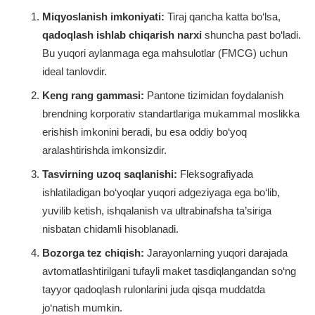
Miqyoslanish imkoniyati:
Tiraj qancha katta bo‘lsa,
qadoqlash ishlab chiqarish narxi
shuncha past bo‘ladi.
Bu yuqori aylanmaga ega mahsulotlar (FMCG) uchun
ideal tanlovdir.
Keng rang gammasi:
Pantone tizimidan foydalanish
brendning korporativ standartlariga mukammal moslikka
erishish imkonini beradi, bu esa oddiy bo‘yoq
aralashtirishda imkonsizdir.
Tasvirning uzoq saqlanishi:
Fleksografiyada
ishlatiladigan bo‘yoqlar yuqori adgeziyaga ega bo‘lib,
yuvilib ketish, ishqalanish va ultrabinafsha ta’siriga
nisbatan chidamli hisoblanadi.
Bozorga tez chiqish:
Jarayonlarning yuqori darajada
avtomatlashtirilgani tufayli maket tasdiqlangandan so‘ng
tayyor qadoqlash rulonlarini juda qisqa muddatda
jo‘natish mumkin.