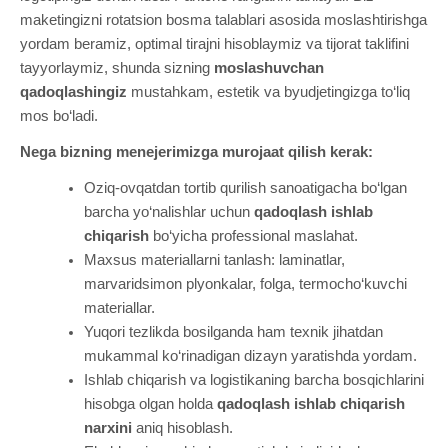
maketingizni rotatsion bosma talablari asosida moslashtirishga
yordam beramiz, optimal tirajni hisoblaymiz va tijorat taklifini
tayyorlaymiz, shunda sizning
moslashuvchan
qadoqlashingiz
mustahkam, estetik va byudjetingizga to‘liq
mos bo‘ladi.
Nega bizning menejerimizga murojaat qilish kerak:
Oziq-ovqatdan tortib qurilish sanoatigacha bo‘lgan
barcha yo‘nalishlar uchun
qadoqlash ishlab
chiqarish
bo‘yicha professional maslahat.
Maxsus materiallarni tanlash: laminatlar,
marvaridsimon plyonkalar, folga, termocho‘kuvchi
materiallar.
Yuqori tezlikda bosilganda ham texnik jihatdan
mukammal ko‘rinadigan dizayn yaratishda yordam.
Ishlab chiqarish va logistikaning barcha bosqichlarini
hisobga olgan holda
qadoqlash ishlab chiqarish
narxini
aniq hisoblash.