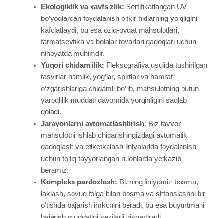
Ekologiklik va xavfsizlik:
Sertifikatlangan UV
bo‘yoqlardan foydalanish o‘tkir hidlarning yo‘qligini
kafolatlaydi, bu esa oziq-ovqat mahsulotlari,
farmatsevtika va bolalar tovarlari qadoqlari uchun
nihoyatda muhimdir.
Yuqori chidamlilik:
Fleksografiya usulida tushirilgan
tasvirlar namlik, yog‘lar, spirtlar va harorat
o‘zgarishlariga chidamli bo‘lib, mahsulotning butun
yaroqlilik muddati davomida yorqinligini saqlab
qoladi.
Jarayonlarni avtomatlashtirish:
Biz tayyor
mahsulotni ishlab chiqarishingizdagi avtomatik
qadoqlash va etiketkalash liniyalarida foydalanish
uchun to‘liq tayyorlangan rulonlarda yetkazib
beramiz.
Kompleks pardozlash:
Bizning liniyamiz bosma,
laklash, sovuq folga bilan bosma va shtanslashni bir
o‘tishda bajarish imkonini beradi, bu esa buyurtmani
bajarish muddatini sezilarli qisqartiradi.