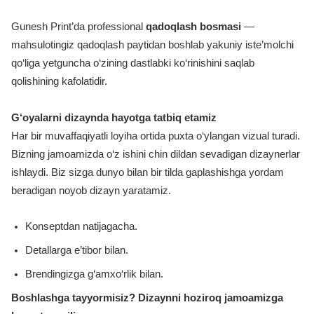
Gunesh Print’da professional
qadoqlash bosmasi
—
mahsulotingiz qadoqlash paytidan boshlab yakuniy iste’molchi
qo‘liga yetguncha o‘zining dastlabki ko‘rinishini saqlab
qolishining kafolatidir.
G‘oyalarni dizaynda hayotga tatbiq etamiz
Har bir muvaffaqiyatli loyiha ortida puxta o‘ylangan vizual turadi.
Bizning jamoamizda o‘z ishini chin dildan sevadigan dizaynerlar
ishlaydi. Biz sizga dunyo bilan bir tilda gaplashishga yordam
beradigan noyob dizayn yaratamiz.
Konseptdan natijagacha.
Detallarga e’tibor bilan.
Brendingizga g‘amxo‘rlik bilan.
Boshlashga tayyormisiz? Dizaynni hoziroq jamoamizga