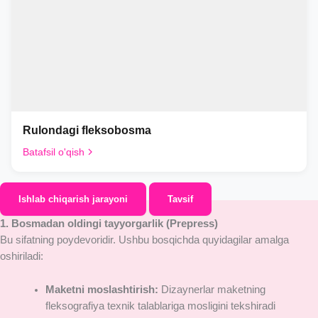
Rulondagi fleksobosma
Batafsil o'qish
Ishlab chiqarish jarayoni
Tavsif
1. Bosmadan oldingi tayyorgarlik (Prepress)
Bu sifatning poydevoridir. Ushbu bosqichda quyidagilar amalga
oshiriladi:
Maketni moslashtirish:
Dizaynerlar maketning
fleksografiya texnik talablariga mosligini tekshiradi