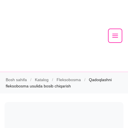
Mai
Men
Skip
Bosh sahifa
/
Katalog
/
Fleksobosma
/
Qadoqlashni
to
fleksobosma usulida bosib chiqarish
content