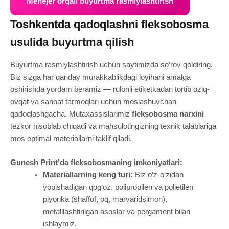
Menejer orqali buyurtma rasmiylashtirish
Toshkentda qadoqlashni fleksobosma
usulida buyurtma qilish
Buyurtma rasmiylashtirish uchun saytimizda so‘rov qoldiring.
Biz sizga har qanday murakkablikdagi loyihani amalga
oshirishda yordam beramiz — rulonli etiketkadan tortib oziq-
ovqat va sanoat tarmoqlari uchun moslashuvchan
qadoqlashgacha. Mutaxassislarimiz
fleksobosma narxini
tezkor hisoblab chiqadi va mahsulotingizning texnik talablariga
mos optimal materiallarni taklif qiladi.
Gunesh Print’da fleksobosmaning imkoniyatlari:
Materiallarning keng turi:
Biz o‘z-o‘zidan
yopishadigan qog‘oz, polipropilen va polietilen
plyonka (shaffof, oq, marvaridsimon),
metalllashtirilgan asoslar va pergament bilan
ishlaymiz.