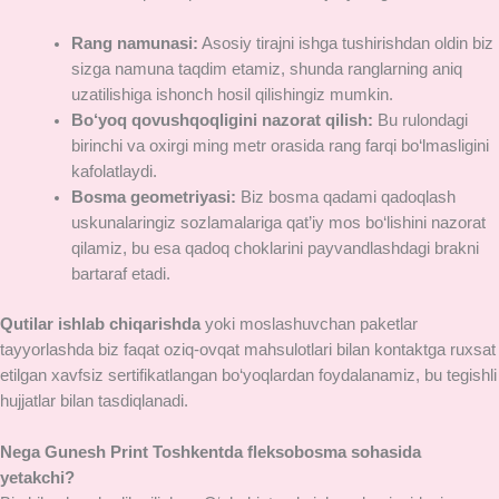
Rang namunasi:
Asosiy tirajni ishga tushirishdan oldin biz
sizga namuna taqdim etamiz, shunda ranglarning aniq
uzatilishiga ishonch hosil qilishingiz mumkin.
Bo‘yoq qovushqoqligini nazorat qilish:
Bu rulondagi
birinchi va oxirgi ming metr orasida rang farqi bo‘lmasligini
kafolatlaydi.
Bosma geometriyasi:
Biz bosma qadami qadoqlash
uskunalaringiz sozlamalariga qat’iy mos bo‘lishini nazorat
qilamiz, bu esa qadoq choklarini payvandlashdagi brakni
bartaraf etadi.
Qutilar ishlab chiqarishda
yoki moslashuvchan paketlar
tayyorlashda biz faqat oziq-ovqat mahsulotlari bilan kontaktga ruxsat
etilgan xavfsiz sertifikatlangan bo‘yoqlardan foydalanamiz, bu tegishli
hujjatlar bilan tasdiqlanadi.
Nega Gunesh Print Toshkentda fleksobosma sohasida
yetakchi?