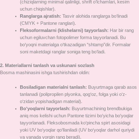
(chiziqlarning minimal qalinligi, shrift o‘lchamlari, kesim
uchun chiqishlar).
Ranglarga ajratish:
Tasvir alohida ranglarga bo‘linadi
(CMYK + Pantone ranglari).
Fleksoformalarni (klishelarni) tayyorlash:
Har bir rang
uchun egiluvchan fotopolimer forma tayyorlanadi. Bu
bo‘yoqni materialga o‘tkazadigan “shtamp”dir. Formalar
soni maketdagi ranglar soniga teng bo‘ladi.
2. Materiallarni tanlash va uskunani sozlash
Bosma mashinasini ishga tushirishdan oldin:
Bosiladigan materialni tanlash:
Buyurtmaga qarab asos
tanlanadi (polipropilen plyonka, qog‘oz, folga yoki o‘z-
o‘zidan yopishadigan material).
Bo‘yoqlarni tayyorlash:
Buyurtmachining brendbukiga
aniq mos kelishi uchun Pantone tizimi bo‘yicha bo‘yoqlar
tayyorlanadi. Fleksobosmada ko‘pincha spirt asosidagi
yoki UV bo‘yoqlar qo‘llaniladi (UV bo‘yoqlar darhol quriydi
va yanada yorqin rang beradi).