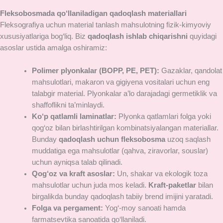
Fleksobosmada qo‘llaniladigan qadoqlash materiallari
Fleksografiya uchun material tanlash mahsulotning fizik-kimyoviy
xususiyatlariga bog‘liq. Biz
qadoqlash ishlab chiqarishni
quyidagi
asoslar ustida amalga oshiramiz:
Polimer plyonkalar (BOPP, PE, PET):
Gazaklar, qandolat
mahsulotlari, makaron va gigiyena vositalari uchun eng
talabgir material. Plyonkalar a’lo darajadagi germetiklik va
shaffoflikni ta’minlaydi.
Ko‘p qatlamli laminatlar:
Plyonka qatlamlari folga yoki
qog‘oz bilan birlashtirilgan kombinatsiyalangan materiallar.
Bunday
qadoqlash uchun fleksobosma
uzoq saqlash
muddatiga ega mahsulotlar (qahva, ziravorlar, souslar)
uchun ayniqsa talab qilinadi.
Qog‘oz va kraft asoslar:
Un, shakar va ekologik toza
mahsulotlar uchun juda mos keladi.
Kraft-paketlar
bilan
birgalikda bunday qadoqlash tabiiy brend imijini yaratadi.
Folga va pergament:
Yog‘-moy sanoati hamda
farmatsevtika sanoatida qo‘llaniladi.