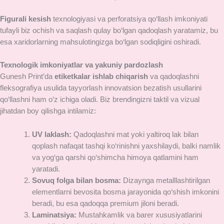
Figurali kesish
texnologiyasi va perforatsiya qo‘llash imkoniyati
tufayli biz ochish va saqlash qulay bo‘lgan qadoqlash yaratamiz, bu
esa xaridorlarning mahsulotingizga bo‘lgan sodiqligini oshiradi.
Texnologik imkoniyatlar va yakuniy pardozlash
Gunesh Print’da
etiketkalar ishlab chiqarish
va qadoqlashni
fleksografiya usulida tayyorlash innovatsion bezatish usullarini
qo‘llashni ham o‘z ichiga oladi. Biz brendingizni taktil va vizual
jihatdan boy qilishga intilamiz:
UV laklash:
Qadoqlashni mat yoki yaltiroq lak bilan
qoplash nafaqat tashqi ko‘rinishni yaxshilaydi, balki namlik
va yog‘ga qarshi qo‘shimcha himoya qatlamini ham
yaratadi.
Sovuq folga bilan bosma:
Dizaynga metalllashtirilgan
elementlarni bevosita bosma jarayonida qo‘shish imkonini
beradi, bu esa qadoqqa premium jiloni beradi.
Laminatsiya:
Mustahkamlik va barer xususiyatlarini