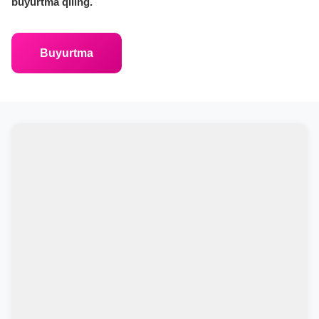
buyurtma qiling.
Buyurtma