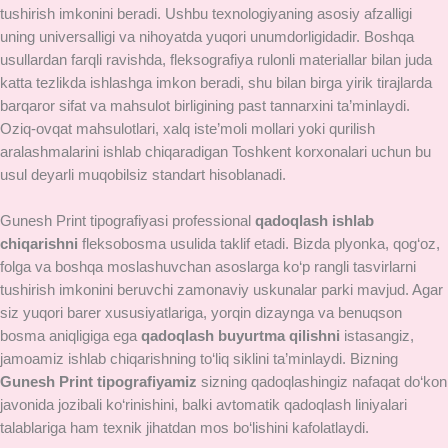
tushirish imkonini beradi. Ushbu texnologiyaning asosiy afzalligi
uning universalligi va nihoyatda yuqori unumdorligidadir. Boshqa
usullardan farqli ravishda, fleksografiya rulonli materiallar bilan juda
katta tezlikda ishlashga imkon beradi, shu bilan birga yirik tirajlarda
barqaror sifat va mahsulot birligining past tannarxini ta’minlaydi.
Oziq-ovqat mahsulotlari, xalq iste’moli mollari yoki qurilish
aralashmalarini ishlab chiqaradigan Toshkent korxonalari uchun bu
usul deyarli muqobilsiz standart hisoblanadi.
Gunesh Print tipografiyasi professional
qadoqlash ishlab
chiqarishni
fleksobosma usulida taklif etadi. Bizda plyonka, qog‘oz,
folga va boshqa moslashuvchan asoslarga ko‘p rangli tasvirlarni
tushirish imkonini beruvchi zamonaviy uskunalar parki mavjud. Agar
siz yuqori barer xususiyatlariga, yorqin dizaynga va benuqson
bosma aniqligiga ega
qadoqlash buyurtma qilishni
istasangiz,
jamoamiz ishlab chiqarishning to‘liq siklini ta’minlaydi. Bizning
Gunesh Print tipografiyamiz
sizning qadoqlashingiz nafaqat do‘kon
javonida jozibali ko‘rinishini, balki avtomatik qadoqlash liniyalari
talablariga ham texnik jihatdan mos bo‘lishini kafolatlaydi.