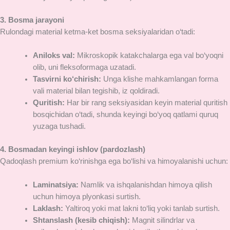
3. Bosma jarayoni
Rulondagi material ketma-ket bosma seksiyalaridan o‘tadi:
Aniloks val:
Mikroskopik katakchalarga ega val bo‘yoqni
olib, uni fleksoformaga uzatadi.
Tasvirni ko‘chirish:
Unga klishe mahkamlangan forma
vali material bilan tegishib, iz qoldiradi.
Quritish:
Har bir rang seksiyasidan keyin material quritish
bosqichidan o‘tadi, shunda keyingi bo‘yoq qatlami quruq
yuzaga tushadi.
4. Bosmadan keyingi ishlov (pardozlash)
Qadoqlash premium ko‘rinishga ega bo‘lishi va himoyalanishi uchun:
Laminatsiya:
Namlik va ishqalanishdan himoya qilish
uchun himoya plyonkasi surtish.
Laklash:
Yaltiroq yoki mat lakni to‘liq yoki tanlab surtish.
Shtanslash (kesib chiqish):
Magnit silindrlar va