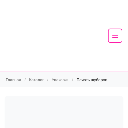
Mai
Men
Skip
Главная
/
Каталог
/
Упаковки
/
Печать шуберов
to
content