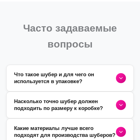
Часто задаваемые
вопросы
Что такое шубер и для чего он
используется в упаковке?
Насколько точно шубер должен
Шубер
(или обечайка) — это
подходить по размеру к коробке?
декоративный картонный чехол в форме
рукава, который надевается поверх
основной коробки или товара. Это один из
Какие материалы лучше всего
В этом вопросе важна ювелирная точность.
самых эффективных способов
подходят для производства шуберов?
Если шубер будет слишком велик, он
брендирования упаковки
, позволяющий