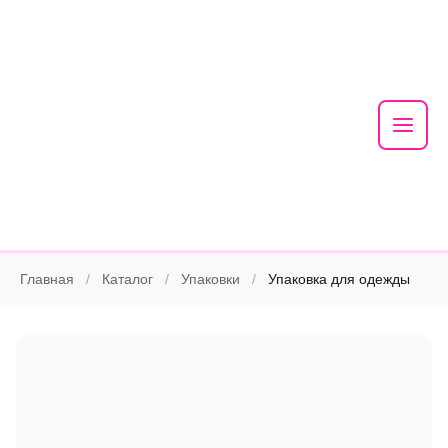
Mai
Men
Skip
Главная
/
Каталог
/
Упаковки
/
Упаковка для одежды
to
content