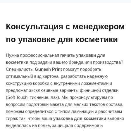
отделкой обычно занимает от 7 до 14
конгревом (созданием рельефа)
печать на
рабочих дней. Этот срок включает в себя
пакетах
и коробках превращает обычное
печать, ламинацию, вырубку и ручную
средство по уходу в эксклюзивный подарок,
сборку (если предусмотрены сложные
который выделяется среди конкурентов.
Консультация с менеджером
элементы или ложементы). Если вам нужно
оперативно подготовить тестеры или
по упаковке для косметики
лимитированную партию, вы можете
заказать наклейки
с вашим логотипом для
брендирования базовых коробок в
Нужна профессиональная
печать упаковки для
кратчайшие сроки.
косметики
под задачи вашего бренда или производства?
Специалисты
Gunesh Print
помогут подобрать
оптимальный вид картона, разработать надежную
конструкцию коробки с внутренними ложементами и
предложат эксклюзивные варианты финишной отделки
(Soft Touch, тиснение, лак). Мы проконсультируем по
вопросам подготовки макета для мелких текстов состава,
поможем определиться с типом ламинации и рассчитаем
тираж так, чтобы ваша
упаковка для косметики
выгодно
выделялась на полке, защищала содержимое и