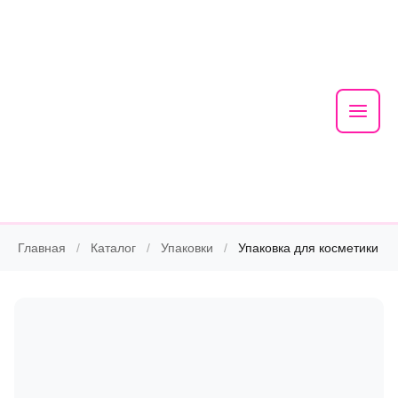
Mai
Men
Skip
Главная
/
Каталог
/
Упаковки
/
Упаковка для косметики
to
content