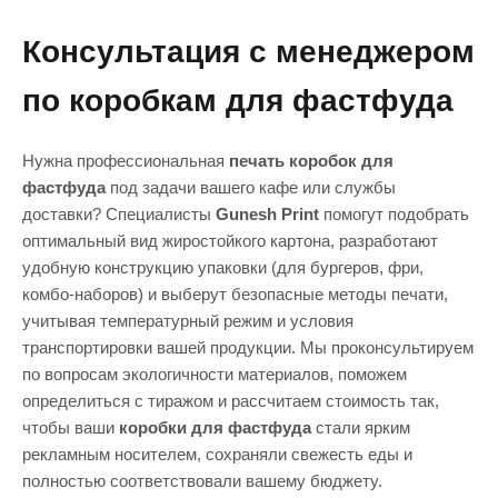
для тестирования меню до миллионных
ваше меню или социальные сети,
тиражей для сетей быстрого питания.
превращая коробку в интерактивный
Консультация с менеджером
Сроки производства стандартно
рекламный инструмент.
составляют от 7 до 14 рабочих дней. Если
по коробкам для фастфуда
вы только открываетесь, мы поможем
оперативно подготовить первую партию
упаковки, чтобы ваш старт был ярким и
Нужна профессиональная
печать коробок для
успешным.
фастфуда
под задачи вашего кафе или службы
доставки? Специалисты
Gunesh Print
помогут подобрать
оптимальный вид жиростойкого картона, разработают
удобную конструкцию упаковки (для бургеров, фри,
комбо-наборов) и выберут безопасные методы печати,
учитывая температурный режим и условия
транспортировки вашей продукции. Мы проконсультируем
по вопросам экологичности материалов, поможем
определиться с тиражом и рассчитаем стоимость так,
чтобы ваши
коробки для фастфуда
стали ярким
рекламным носителем, сохраняли свежесть еды и
полностью соответствовали вашему бюджету.