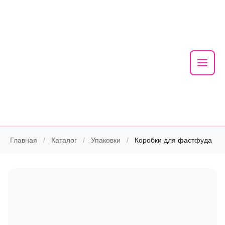
Mai
Men
Skip
Главная
/
Каталог
/
Упаковки
/
Коробки для фастфуда
to
content