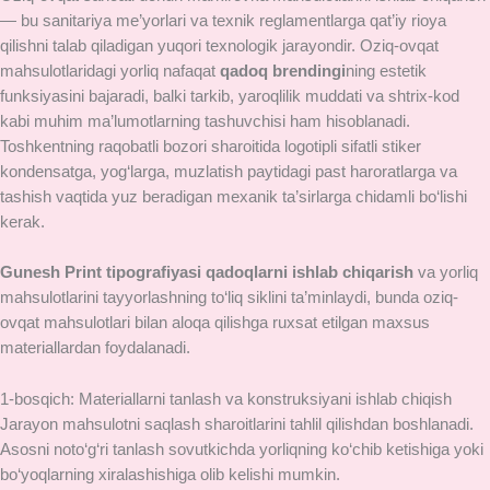
— bu sanitariya me’yorlari va texnik reglamentlarga qat’iy rioya
qilishni talab qiladigan yuqori texnologik jarayondir. Oziq-ovqat
mahsulotlaridagi yorliq nafaqat
qadoq brendingi
ning estetik
funksiyasini bajaradi, balki tarkib, yaroqlilik muddati va shtrix-kod
kabi muhim ma’lumotlarning tashuvchisi ham hisoblanadi.
Toshkentning raqobatli bozori sharoitida logotipli sifatli stiker
kondensatga, yog‘larga, muzlatish paytidagi past haroratlarga va
tashish vaqtida yuz beradigan mexanik ta’sirlarga chidamli bo‘lishi
kerak.
Gunesh Print tipografiyasi
qadoqlarni ishlab chiqarish
va yorliq
mahsulotlarini tayyorlashning to‘liq siklini ta’minlaydi, bunda oziq-
ovqat mahsulotlari bilan aloqa qilishga ruxsat etilgan maxsus
materiallardan foydalanadi.
1-bosqich: Materiallarni tanlash va konstruksiyani ishlab chiqish
Jarayon mahsulotni saqlash sharoitlarini tahlil qilishdan boshlanadi.
Asosni noto‘g‘ri tanlash sovutkichda yorliqning ko‘chib ketishiga yoki
bo‘yoqlarning xiralashishiga olib kelishi mumkin.