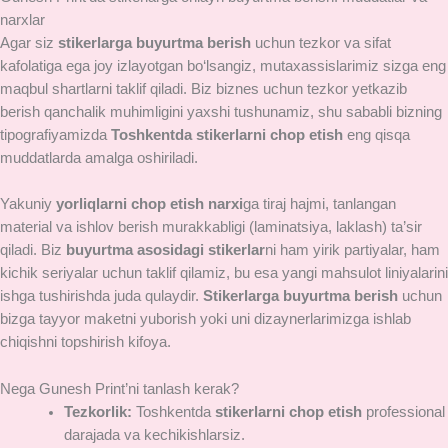
narxlar
Agar siz
stikerlarga buyurtma berish
uchun tezkor va sifat
kafolatiga ega joy izlayotgan bo‘lsangiz, mutaxassislarimiz sizga eng
maqbul shartlarni taklif qiladi. Biz biznes uchun tezkor yetkazib
berish qanchalik muhimligini yaxshi tushunamiz, shu sababli bizning
tipografiyamizda
Toshkentda stikerlarni chop etish
eng qisqa
muddatlarda amalga oshiriladi.
Yakuniy
yorliqlarni chop etish narxi
ga tiraj hajmi, tanlangan
material va ishlov berish murakkabligi (laminatsiya, laklash) ta’sir
qiladi. Biz
buyurtma asosidagi stikerlar
ni ham yirik partiyalar, ham
kichik seriyalar uchun taklif qilamiz, bu esa yangi mahsulot liniyalarini
ishga tushirishda juda qulaydir.
Stikerlarga buyurtma berish
uchun
bizga tayyor maketni yuborish yoki uni dizaynerlarimizga ishlab
chiqishni topshirish kifoya.
Nega Gunesh Print’ni tanlash kerak?
Tezkorlik:
Toshkentda
stikerlarni chop etish
professional
darajada va kechikishlarsiz.