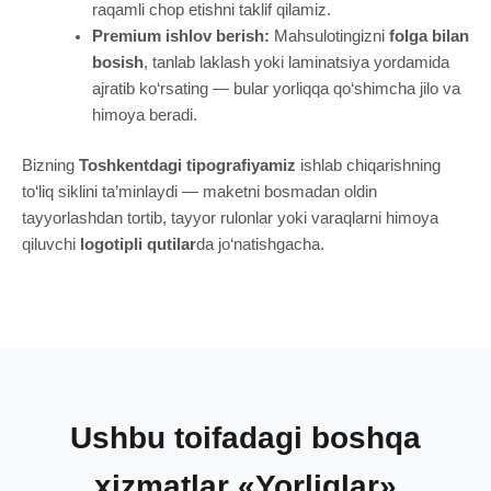
raqamli chop etishni taklif qilamiz.
Premium ishlov berish:
Mahsulotingizni
folga bilan
bosish
, tanlab laklash yoki laminatsiya yordamida
ajratib ko‘rsating — bular yorliqqa qo‘shimcha jilo va
himoya beradi.
Bizning
Toshkentdagi tipografiyamiz
ishlab chiqarishning
to‘liq siklini ta’minlaydi — maketni bosmadan oldin
tayyorlashdan tortib, tayyor rulonlar yoki varaqlarni himoya
qiluvchi
logotipli qutilar
da jo‘natishgacha.
Ushbu toifadagi boshqa
xizmatlar «Yorliqlar»