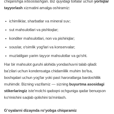
chiqarishga ixtisoslashgan. Biz quyidagi toifalar uchun
yorliqlar
tayyorlash
xizmatini amalga oshiramiz:
ichimliklar, sharbatlar va mineral suv;
sut mahsulotlari va pishloqlar;
konditer mahsulotlari, non va pishiriqlar;
souslar, o‘simlik yog‘lari va konservalar;
muzlatilgan yarim tayyor mahsulotlar va go‘sht.
Har bir mahsulot guruhi alohida yondashuvni talab qiladi:
ba’zilari uchun kondensatga chidamlilik muhim bo‘lsa,
boshqalari uchun yog‘lar yoki past haroratlarga bardoshlilik
muhimdir. Bizning vazifamiz — sizning
buyurtma asosidagi
stikerlaringiz
iste’molchi qadoqni ochguniga qadar benuqson
ko‘rinishini saqlab qolishini ta’minlash.
G‘oyalarni dizaynda ro‘yobga chiqaramiz