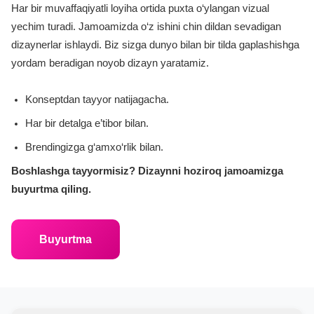
Har bir muvaffaqiyatli loyiha ortida puxta o‘ylangan vizual
yechim turadi. Jamoamizda o‘z ishini chin dildan sevadigan
dizaynerlar ishlaydi. Biz sizga dunyo bilan bir tilda gaplashishga
yordam beradigan noyob dizayn yaratamiz.
Konseptdan tayyor natijagacha.
Har bir detalga e’tibor bilan.
Brendingizga g‘amxo‘rlik bilan.
Boshlashga tayyormisiz? Dizaynni hoziroq jamoamizga
buyurtma qiling.
Buyurtma