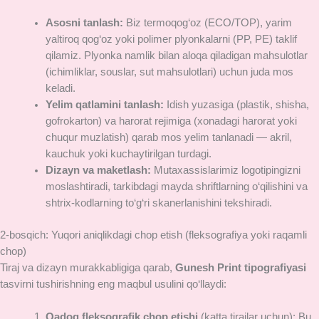
Asosni tanlash:
Biz termoqog‘oz (ECO/TOP), yarim
yaltiroq qog‘oz yoki polimer plyonkalarni (PP, PE) taklif
qilamiz. Plyonka namlik bilan aloqa qiladigan mahsulotlar
(ichimliklar, souslar, sut mahsulotlari) uchun juda mos
keladi.
Yelim qatlamini tanlash:
Idish yuzasiga (plastik, shisha,
gofrokarton) va harorat rejimiga (xonadagi harorat yoki
chuqur muzlatish) qarab mos yelim tanlanadi — akril,
kauchuk yoki kuchaytirilgan turdagi.
Dizayn va maketlash:
Mutaxassislarimiz logotipingizni
moslashtiradi, tarkibdagi mayda shriftlarning o‘qilishini va
shtrix-kodlarning to‘g‘ri skanerlanishini tekshiradi.
2-bosqich: Yuqori aniqlikdagi chop etish (fleksografiya yoki raqamli
chop)
Tiraj va dizayn murakkabligiga qarab,
Gunesh Print tipografiyasi
tasvirni tushirishning eng maqbul usulini qo‘llaydi:
Qadoq fleksografik chop etishi
(katta tirajlar uchun): Bu