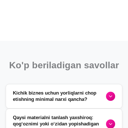
Ko'p beriladigan savollar
Kichik biznes uchun yorliqlarni chop
etishning minimal narxi qancha?
Qaysi materialni tanlash yaxshiroq:
Yorliqlarni chop etish
narxi individual tarzda
qog‘oznimi yoki o‘zidan yopishadigan
hisoblanadi va tanlangan material hamda