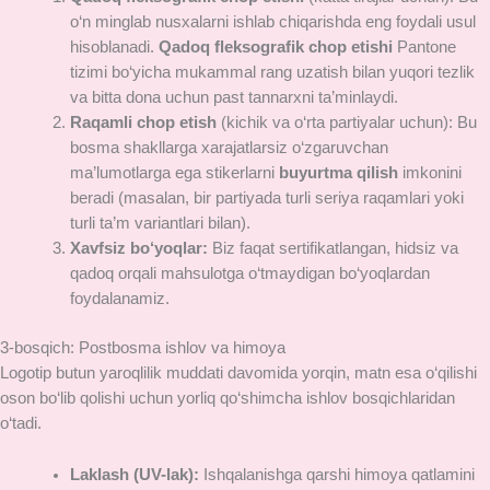
o‘n minglab nusxalarni ishlab chiqarishda eng foydali usul
hisoblanadi.
Qadoq fleksografik chop etishi
Pantone
tizimi bo‘yicha mukammal rang uzatish bilan yuqori tezlik
va bitta dona uchun past tannarxni ta’minlaydi.
Raqamli chop etish
(kichik va o‘rta partiyalar uchun): Bu
bosma shakllarga xarajatlarsiz o‘zgaruvchan
ma’lumotlarga ega stikerlarni
buyurtma qilish
imkonini
beradi (masalan, bir partiyada turli seriya raqamlari yoki
turli ta’m variantlari bilan).
Xavfsiz bo‘yoqlar:
Biz faqat sertifikatlangan, hidsiz va
qadoq orqali mahsulotga o‘tmaydigan bo‘yoqlardan
foydalanamiz.
3-bosqich: Postbosma ishlov va himoya
Logotip butun yaroqlilik muddati davomida yorqin, matn esa o‘qilishi
oson bo‘lib qolishi uchun yorliq qo‘shimcha ishlov bosqichlaridan
o‘tadi.
Laklash (UV-lak):
Ishqalanishga qarshi himoya qatlamini