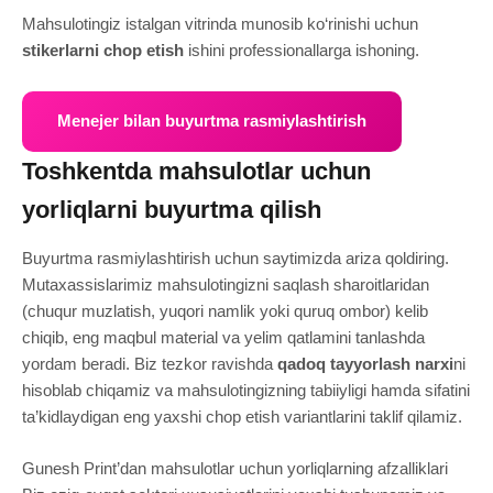
Mahsulotingiz istalgan vitrinda munosib ko‘rinishi uchun
stikerlarni chop etish
ishini professionallarga ishoning.
Menejer bilan buyurtma rasmiylashtirish
Toshkentda mahsulotlar uchun
yorliqlarni buyurtma qilish
Buyurtma rasmiylashtirish uchun saytimizda ariza qoldiring.
Mutaxassislarimiz mahsulotingizni saqlash sharoitlaridan
(chuqur muzlatish, yuqori namlik yoki quruq ombor) kelib
chiqib, eng maqbul material va yelim qatlamini tanlashda
yordam beradi. Biz tezkor ravishda
qadoq tayyorlash narxi
ni
hisoblab chiqamiz va mahsulotingizning tabiiyligi hamda sifatini
ta’kidlaydigan eng yaxshi chop etish variantlarini taklif qilamiz.
Gunesh Print’dan mahsulotlar uchun yorliqlarning afzalliklari