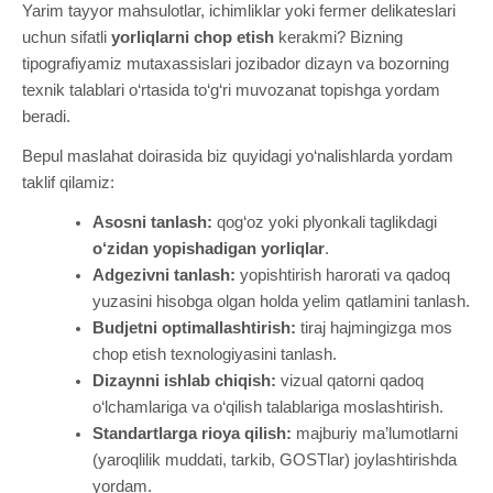
Yarim tayyor mahsulotlar, ichimliklar yoki fermer delikateslari
uchun sifatli
yorliqlarni chop etish
kerakmi? Bizning
tipografiyamiz mutaxassislari jozibador dizayn va bozorning
texnik talablari o‘rtasida to‘g‘ri muvozanat topishga yordam
beradi.
Bepul maslahat doirasida biz quyidagi yo‘nalishlarda yordam
taklif qilamiz:
Asosni tanlash:
qog‘oz yoki plyonkali taglikdagi
o‘zidan yopishadigan yorliqlar
.
Adgezivni tanlash:
yopishtirish harorati va qadoq
yuzasini hisobga olgan holda yelim qatlamini tanlash.
Budjetni optimallashtirish:
tiraj hajmingizga mos
chop etish texnologiyasini tanlash.
Dizaynni ishlab chiqish:
vizual qatorni qadoq
o‘lchamlariga va o‘qilish talablariga moslashtirish.
Standartlarga rioya qilish:
majburiy ma’lumotlarni
(yaroqlilik muddati, tarkib, GOSTlar) joylashtirishda
yordam.