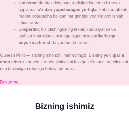
Universallik:
biz oddiy narx yorliqlaridan tortib himoya
qoplamali
o‘zidan yopishadigan yorliqlar
kabi murakkab
mahsulotlargacha bo‘lgan har qanday yechimlarni ishlab
chiqaramiz.
Ekspertlik:
biz idishingizning texnik xususiyatlari va
tashish sharoitlarini hisobga olgan holda
stikerlarga
buyurtma berish
da yordam beramiz.
Gunesh Print — sizning ishonchli hamkoringiz. Bizning
yorliqlarni
chop etish
xizmatimiz mahsulotingizni ko‘zga ko‘rinarli, brendingizni
esa taniladigan qilishiga kafolat beramiz.
Buyurtma
Bizning ishimiz