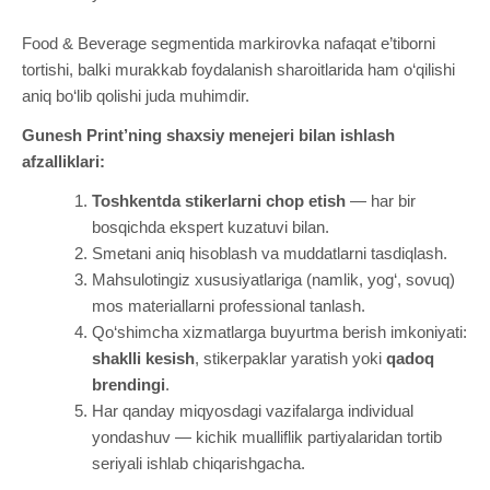
Food & Beverage segmentida markirovka nafaqat e’tiborni
tortishi, balki murakkab foydalanish sharoitlarida ham o‘qilishi
aniq bo‘lib qolishi juda muhimdir.
Gunesh Print’ning shaxsiy menejeri bilan ishlash
afzalliklari:
Toshkentda stikerlarni chop etish
— har bir
bosqichda ekspert kuzatuvi bilan.
Smetani aniq hisoblash va muddatlarni tasdiqlash.
Mahsulotingiz xususiyatlariga (namlik, yog‘, sovuq)
mos materiallarni professional tanlash.
Qo‘shimcha xizmatlarga buyurtma berish imkoniyati:
shaklli kesish
, stikerpaklar yaratish yoki
qadoq
brendingi
.
Har qanday miqyosdagi vazifalarga individual
yondashuv — kichik mualliflik partiyalaridan tortib
seriyali ishlab chiqarishgacha.