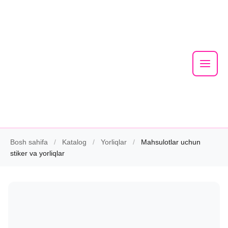
Mai
Men
Skip
Bosh sahifa
/
Katalog
/
Yorliqlar
/
Mahsulotlar uchun
to
stiker va yorliqlar
content