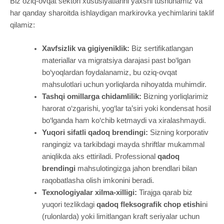
Biz oziq-ovqat sektori xususiyatlarini yaxshi tushunamiz va
har qanday sharoitda ishlaydigan markirovka yechimlarini taklif
qilamiz:
Xavfsizlik va gigiyeniklik:
Biz sertifikatlangan
materiallar va migratsiya darajasi past bo‘lgan
bo‘yoqlardan foydalanamiz, bu oziq-ovqat
mahsulotlari uchun yorliqlarda nihoyatda muhimdir.
Tashqi omillarga chidamlilik:
Bizning yorliqlarimiz
harorat o‘zgarishi, yog‘lar ta’siri yoki kondensat hosil
bo‘lganda ham ko‘chib ketmaydi va xiralashmaydi.
Yuqori sifatli qadoq brendingi:
Sizning korporativ
rangingiz va tarkibdagi mayda shriftlar mukammal
aniqlikda aks ettiriladi. Professional
qadoq
brendingi
mahsulotingizga jahon brendlari bilan
raqobatlasha olish imkonini beradi.
Texnologiyalar xilma-xilligi:
Tirajga qarab biz
yuqori tezlikdagi
qadoq fleksografik chop etishi
ni
(rulonlarda) yoki limitlangan kraft seriyalar uchun