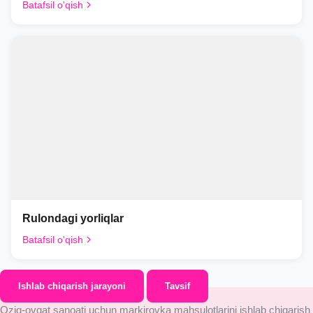
Batafsil o'qish
Rulondagi yorliqlar
Batafsil o'qish
Ishlab chiqarish jarayoni
Tavsif
Oziq-ovqat sanoati uchun markirovka mahsulotlarini ishlab chiqarish