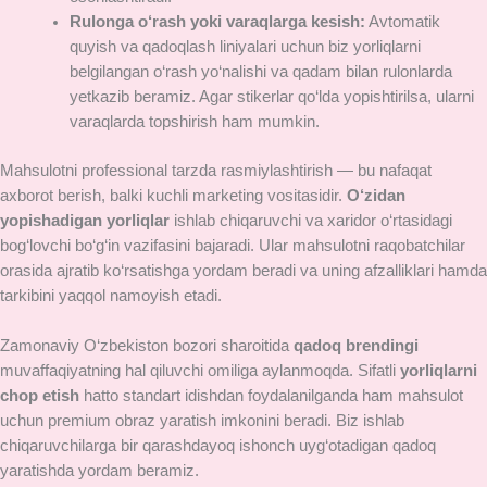
Rulonga o‘rash yoki varaqlarga kesish:
Avtomatik
quyish va qadoqlash liniyalari uchun biz yorliqlarni
belgilangan o‘rash yo‘nalishi va qadam bilan rulonlarda
yetkazib beramiz. Agar stikerlar qo‘lda yopishtirilsa, ularni
varaqlarda topshirish ham mumkin.
Mahsulotni professional tarzda rasmiylashtirish — bu nafaqat
axborot berish, balki kuchli marketing vositasidir.
O‘zidan
yopishadigan yorliqlar
ishlab chiqaruvchi va xaridor o‘rtasidagi
bog‘lovchi bo‘g‘in vazifasini bajaradi. Ular mahsulotni raqobatchilar
orasida ajratib ko‘rsatishga yordam beradi va uning afzalliklari hamda
tarkibini yaqqol namoyish etadi.
Zamonaviy O‘zbekiston bozori sharoitida
qadoq brendingi
muvaffaqiyatning hal qiluvchi omiliga aylanmoqda. Sifatli
yorliqlarni
chop etish
hatto standart idishdan foydalanilganda ham mahsulot
uchun premium obraz yaratish imkonini beradi. Biz ishlab
chiqaruvchilarga bir qarashdayoq ishonch uyg‘otadigan qadoq
yaratishda yordam beramiz.