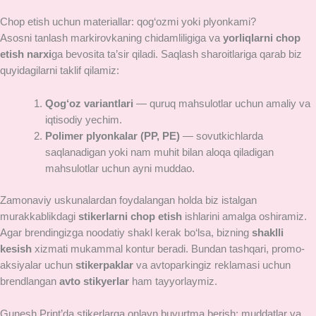
Chop etish uchun materiallar: qog‘ozmi yoki plyonkami?
Asosni tanlash markirovkaning chidamliligiga va
yorliqlarni chop
etish narxi
ga bevosita ta’sir qiladi. Saqlash sharoitlariga qarab biz
quyidagilarni taklif qilamiz:
Qog‘oz variantlari
— quruq mahsulotlar uchun amaliy va
iqtisodiy yechim.
Polimer plyonkalar (PP, PE)
— sovutkichlarda
saqlanadigan yoki nam muhit bilan aloqa qiladigan
mahsulotlar uchun ayni muddao.
Zamonaviy uskunalardan foydalangan holda biz istalgan
murakkablikdagi
stikerlarni chop etish
ishlarini amalga oshiramiz.
Agar brendingizga noodatiy shakl kerak bo‘lsa, bizning
shaklli
kesish
xizmati mukammal kontur beradi. Bundan tashqari, promo-
aksiyalar uchun
stikerpaklar
va avtoparkingiz reklamasi uchun
brendlangan
avto stikyerlar
ham tayyorlaymiz.
Gunesh Print’da stikerlarga onlayn buyurtma berish: muddatlar va