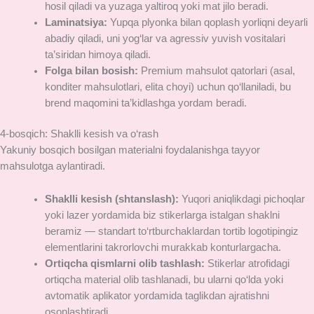
hosil qiladi va yuzaga yaltiroq yoki mat jilo beradi.
Laminatsiya:
Yupqa plyonka bilan qoplash yorliqni deyarli
abadiy qiladi, uni yog‘lar va agressiv yuvish vositalari
ta’siridan himoya qiladi.
Folga bilan bosish:
Premium mahsulot qatorlari (asal,
konditer mahsulotlari, elita choyi) uchun qo‘llaniladi, bu
brend maqomini ta’kidlashga yordam beradi.
4-bosqich: Shaklli kesish va o‘rash
Yakuniy bosqich bosilgan materialni foydalanishga tayyor
mahsulotga aylantiradi.
Shaklli kesish (shtanslash):
Yuqori aniqlikdagi pichoqlar
yoki lazer yordamida biz stikerlarga istalgan shaklni
beramiz — standart to‘rtburchaklardan tortib logotipingiz
elementlarini takrorlovchi murakkab konturlargacha.
Ortiqcha qismlarni olib tashlash:
Stikerlar atrofidagi
ortiqcha material olib tashlanadi, bu ularni qo‘lda yoki
avtomatik aplikator yordamida taglikdan ajratishni
osonlashtiradi.